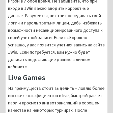
игрой в любое время. Не забывайте, что при
входе в 1Win важно вводить корректные
данные. Разумеется, не стоит передавать свой
логин и пароль третьим лицам, дабы избежать
возможности несанкционированного доступа к
своей учетной записи. Если всё прошло
успешно, у вас появится учетная запись на сайте
1Win. Если потребуется, вам нужно будет
дописать недостающие данные в личном
кабинете.
Live Games
Из преимуществ стоит выделить – ловлю более
высоких коэффициентов в live, быстрый расчет
пари и просмотр видеотрансляций в хорошем
качестве на некоторых турнирах. После