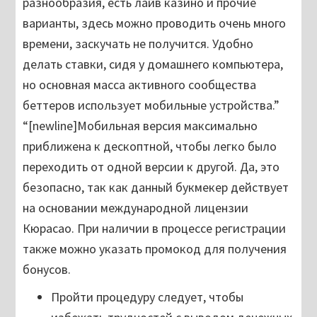
разнообразия, есть лайв казино и прочие
варианты, здесь можно проводить очень много
времени, заскучать не получится. Удобно
делать ставки, сидя у домашнего компьютера,
но основная масса активного сообщества
беттеров использует мобильные устройства.”
“[newline]Мобильная версия максимально
приближена к дескоптной, чтобы легко было
переходить от одной версии к другой. Да, это
безопасно, так как данный букмекер действует
на основании международной лицензии
Кюрасао. При наличии в процессе регистрации
также можно указать промокод для получения
бонусов.
Пройти процедуру следует, чтобы