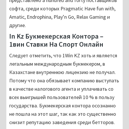
представлено a hundred and forty поставщиков
софта, среди которых Pragmatic Have fun with,
Amatic, Endrophina, Play’n Go, Relax Gaming и
другие.
In Kz Букмекерская Контора –
1вин Ставки На Спорт Онлайн
Следует отметить, что 1Win KZ хоть и является
легальным международным букмекером, в
Казахстане внутреннюю лицензию не получал.
Потому что она обязывает компанию выступать
в качестве налогового агента и уплачивать со
всех выигрышей пользователей 10 % в пользу
государства. Букмекерская контора осознанно
не пошла на этот шаг, так как это существенно
снизит репутацию заведения среди бетторов.