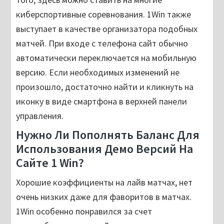
киберспортивные соревнования. 1Win также
выступает в качестве организатора подобных
матчей. При входе с телефона сайт обычно
автоматически переключается на мобильную
версию. Если необходимых изменений не
произошло, достаточно найти и кликнуть на
иконку в виде смартфона в верхней панели
управления.
Нужно Ли Пополнять Баланс Для
Использования Демо Версий На
Сайте 1 Win?
Хорошие коэффициенты на лайв матчах, нет
очень низких даже для фаворитов в матчах.
1Win особенно понравился за счет