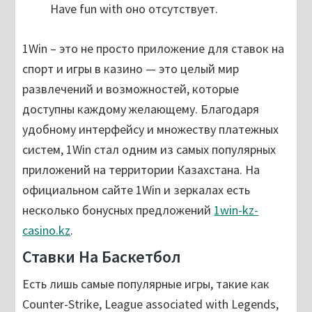
Have fun with оно отсутствует.
1Win – это не просто приложение для ставок на
спорт и игры в казино — это целый мир
развлечений и возможностей, которые
доступны каждому желающему. Благодаря
удобному интерфейсу и множеству платежных
систем, 1Win стал одним из самых популярных
приложений на территории Казахстана. На
официальном сайте 1Win и зеркалах есть
несколько бонусных предложений
1win-kz-
casino.kz
.
Ставки На Баскетбол
Есть лишь самые популярные игры, такие как
Counter-Strike, League associated with Legends,