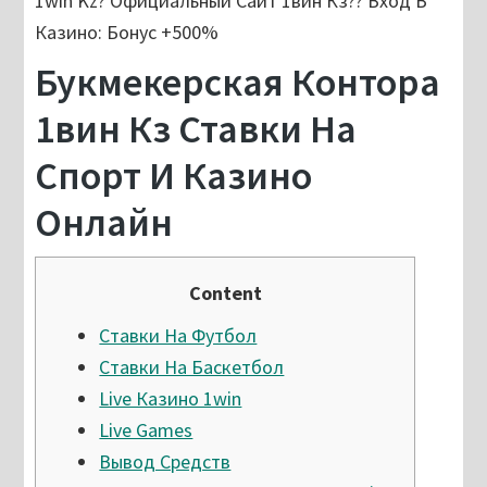
1win Kz? Официальный Сайт 1вин Кз?? Вход В
Казино: Бонус +500%
Букмекерская Контора
1вин Кз Ставки На
Спорт И Казино
Онлайн
Content
Ставки На Футбол
Ставки На Баскетбол
Live Казино 1win
Live Games
Вывод Средств