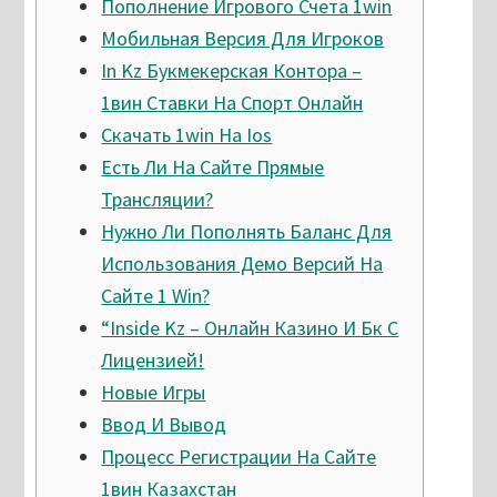
Пополнение Игрового Счета 1win
Мобильная Версия Для Игроков
In Kz Букмекерская Контора –
1вин Ставки На Спорт Онлайн
Скачать 1win На Ios
Есть Ли На Сайте Прямые
Трансляции?
Нужно Ли Пополнять Баланс Для
Использования Демо Версий На
Сайте 1 Win?
“Inside Kz – Онлайн Казино И Бк С
Лицензией!
Новые Игры
Ввод И Вывод
Процесс Регистрации На Сайте
1вин Казахстан