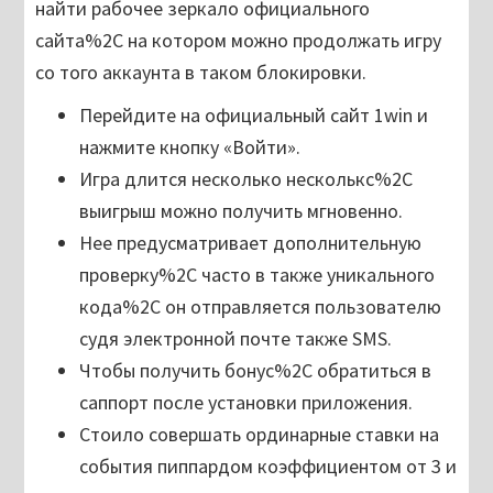
найти рабочее зеркало официального
сайта%2C на котором можно продолжать игру
со того аккаунта в таком блокировки.
Перейдите на официальный сайт 1win и
нажмите кнопку «Войти».
Игра длится несколько несколькс%2C
выигрыш можно получить мгновенно.
Нее предусматривает дополнительную
проверку%2C часто в также уникального
кода%2C он отправляется пользователю
судя электронной почте также SMS.
Чтобы получить бонус%2C обратиться в
саппорт после установки приложения.
Стоило совершать ординарные ставки на
события пиппардом коэффициентом от 3 и