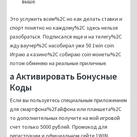
выше.
Это услужить всем%2C но как делать ставки и
спорт понятно но каждому%2C здесь нельзя
разобраться. Подписался еще и на телегу%2C
жду ваучер%2C насобирал уже 50 1win coin.
Играю а казино%2C собираю coin монеты%2C
потом обменяю на реальные приличные.
а Активировать Бонусные
Коды
Если вы пользуетесь специальным приложением
для смартфона%2Fайфона или планшета%2C
то дополнительных получите на мой игровой
счет только 5000 рублей. Промокод для
регистрации и официальном сейте 1WIN