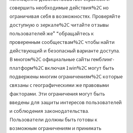
совершить необходимые действия%2C но
ограничивая себя в возможностях. Проверяйте
доступную о зеркале%2C читайте отзывы
пользователей же” “обращайтесь к
проверенным сообществам%2C чтобы найти
действующий и безопасный варианте доступа.
В многом%2C официальные сайты гемблинг-
платформ%2C включая 1win%2C могут быть
подвержены многим ограничениям%2C которые
связаны с географическими же правовыми
факторами. Эти ограничения могут быть
введены для защиты интересов пользователей
и соблюдения законодательства.
Пользователи должны быть готовы к
возможным ограничениям и принимать