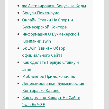
же Активировать Бонусные Коды
Бонусы Покер-рума
Онлайн Ставки На Спорт и
Букмекерской Конторе
Информация О Букмекерской
Компании 1win
Бк 1win (1вин) – Обзор
официального Сайта
Как сделать Первую Ставку и
1вин
Мобильное Приложение Бк
Лицензированная Букмекерская
Контора же Казино
Как сделано Кэшаут На Сайте
1win Бк%3F