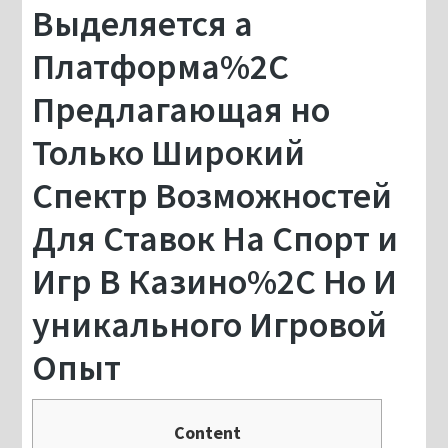
Выделяется а
Платформа%2C
Предлагающая но
Только Широкий
Спектр Возможностей
Для Ставок На Спорт и
Игр В Казино%2C Но И
уникального Игровой
Опыт
Content