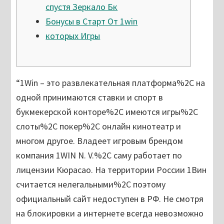
спустя Зеркало Бк
Бонусы в Старт От 1win
которых Игры
“1Win – это развлекательная платформа%2C на
одной принимаются ставки и спорт в
букмекерской конторе%2C имеются игры%2C
слоты%2C покер%2C онлайн кинотеатр и
многом другое. Владеет игровым брендом
компания 1WIN N. V.%2C саму работает по
лицензии Кюрасао. На территории России 1Вин
считается нелегальными%2C поэтому
официальный сайт недоступен в РФ. Не смотря
на блокировки а интернете всегда невозможно