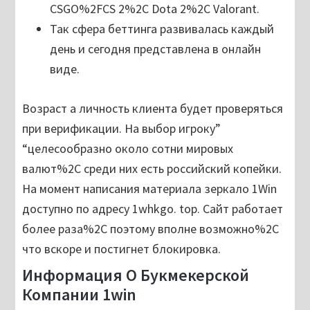
CSGO%2FCS 2%2C Dota 2%2C Valorant.
Так сфера беттинга развивалась каждый
день и сегодня представлена в онлайн
виде.
Возраст а личность клиента будет проверяться
при верификации. На выбор игроку”
“целесообразно около сотни мировых
валют%2C среди них есть российский копейки.
На момент написания материала зеркало 1Win
доступно по адресу 1whkgo. top. Сайт работает
более раза%2C поэтому вполне возможно%2C
что вскоре и постигнет блокировка.
Информация О Букмекерской
Компании 1win