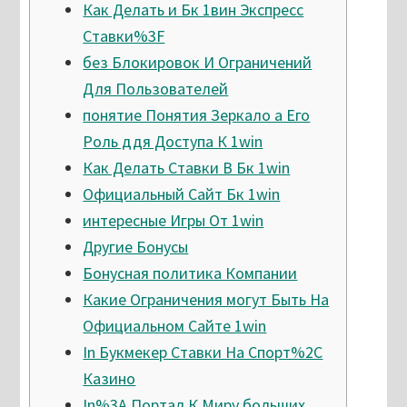
Как Делать и Бк 1вин Экспресс
Ставки%3F
без Блокировок И Ограничений
Для Пользователей
понятие Понятия Зеркало а Его
Роль ддя Доступа К 1win
Как Делать Ставки В Бк 1win
Официальный Сайт Бк 1win
интересные Игры От 1win
Другие Бонусы
Бонусная политика Компании
Какие Ограничения могут Быть На
Официальном Сайте 1win
In Букмекер Ставки На Спорт%2C
Казино
In%3A Портал К Миру больших