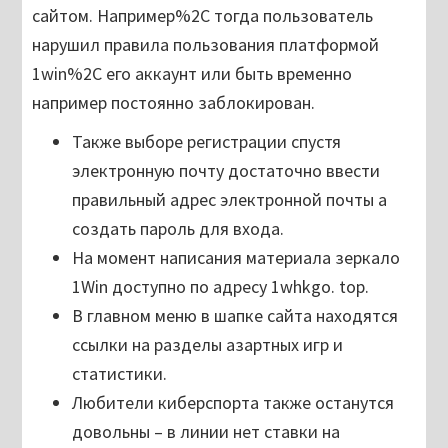
сайтом. Например%2C тогда пользователь
нарушил правила пользования платформой
1win%2C его аккаунт или быть временно
например постоянно заблокирован.
Также выборе регистрации спустя
электронную почту достаточно ввести
правильный адрес электронной почты а
создать пароль для входа.
На момент написания материала зеркало
1Win доступно по адресу 1whkgo. top.
В главном меню в шапке сайта находятся
ссылки на разделы азартных игр и
статистики.
Любители киберспорта также останутся
довольны – в линии нет ставки на