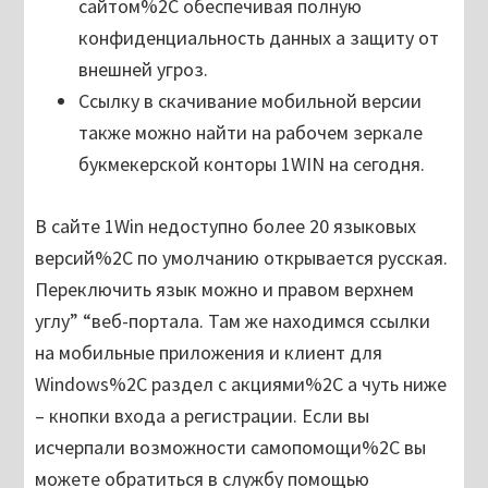
сайтом%2C обеспечивая полную
конфиденциальность данных а защиту от
внешней угроз.
Ссылку в скачивание мобильной версии
также можно найти на рабочем зеркале
букмекерской конторы 1WIN на сегодня.
В сайте 1Win недоступно более 20 языковых
версий%2C по умолчанию открывается русская.
Переключить язык можно и правом верхнем
углу” “веб-портала. Там же находимся ссылки
на мобильные приложения и клиент для
Windows%2C раздел с акциями%2C а чуть ниже
– кнопки входа а регистрации. Если вы
исчерпали возможности самопомощи%2C вы
можете обратиться в службу помощью