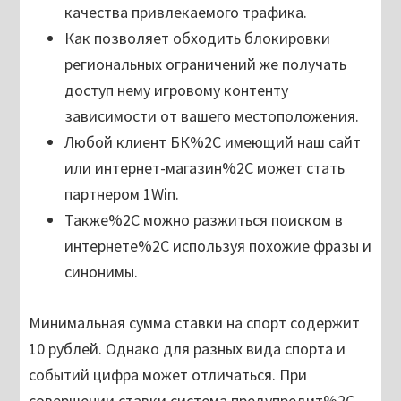
качества привлекаемого трафика.
Как позволяет обходить блокировки
региональных ограничений же получать
доступ нему игровому контенту
зависимости от вашего местоположения.
Любой клиент БК%2C имеющий наш сайт
или интернет-магазин%2C может стать
партнером 1Win.
Также%2C можно разжиться поиском в
интернете%2C используя похожие фразы и
синонимы.
Минимальная сумма ставки на спорт содержит
10 рублей. Однако для разных вида спорта и
событий цифра может отличаться. При
совершении ставки система предупредит%2C