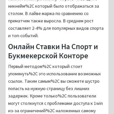
никнейм%2C который было отображаться за
столом. В лайве маржа по сравнению со
прематчем также выросла. В среднем рост
составляет 2-4% для популярных видов спорта
и топ-событий.
Онлайн Ставки На Спорт и
Букмекерской Конторе
Первый методом%2C который стоит
упомянуть%2C это использование возможных
ссылок. Таким самым%2C вы сможете шустро
попасть на нужную страницу без лишних
задержек. Кроме только%2C пользователи
могут столкнутся с проблемами доступа к 1win
из-за ограничений%2C наложенных самому