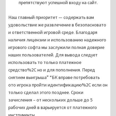
препятствуют успешной входу на сайт.
Наш главный приоритет — содержать вам
удовольствие же развлечение в безопасновато
и ответственной игровой среде. Благодаря
наличия лицензии и использованию надежного
игрового софта мы заслужили полная доверие
наших пользователей. Для вывода следует
использовать то только платежное
средство%2C но и для пополнения. Перед
снятием выигрыша” “БК вправе потребовать
ото игрока пройти идентификацию%2C если он
только сделал этого позднее. Сроки
зачисления – от нескольких дольше до 5
рабочих дней в варьируется от платежного
инструменты.