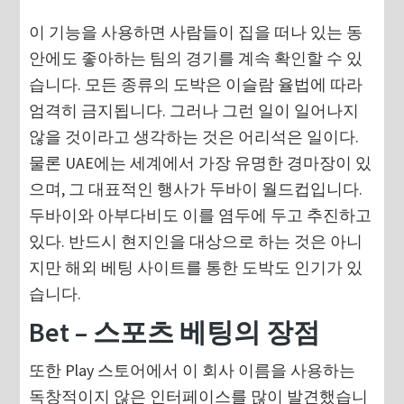
이 기능을 사용하면 사람들이 집을 떠나 있는 동
안에도 좋아하는 팀의 경기를 계속 확인할 수 있
습니다. 모든 종류의 도박은 이슬람 율법에 따라
엄격히 금지됩니다. 그러나 그런 일이 일어나지
않을 것이라고 생각하는 것은 어리석은 일이다.
물론 UAE에는 세계에서 가장 유명한 경마장이 있
으며, 그 대표적인 행사가 두바이 월드컵입니다.
두바이와 아부다비도 이를 염두에 두고 추진하고
있다. 반드시 현지인을 대상으로 하는 것은 아니
지만 해외 베팅 사이트를 통한 도박도 인기가 있
습니다.
Bet – 스포츠 베팅의 장점
또한 Play 스토어에서 이 회사 이름을 사용하는
독창적이지 않은 인터페이스를 많이 발견했습니