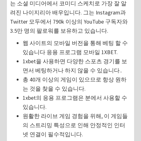
는 소셜 미디어에서 코미디 스케치로 가장 잘 알
려진 나이지리아 배우입니다. 그는 Instagram과
Twitter 모두에서 790k 이상의 YouTube 구독자와
3.5만 명의 팔로워를 보유하고 있습니다.
웹 사이트의 모바일 버전을 통해 베팅 할 수
있습니다 응용 프로그램 모바일 1XBET.
1xbet을 사용하면 다양한 스포츠 경기를 보
면서 베팅하거나 하지 않을 수 있습니다..
총 40개 이상의 게임이 있으므로 항상 원하
는 것을 찾을 수 있습니다.
1xbet의 응용 프로그램은 분에서 사용할 수
있습니다.
원활한 라이브 게임 경험을 위해, 이 게임들
의 스트리밍 특성으로 인해 안정적인 인터
넷 연결이 필수적입니다.