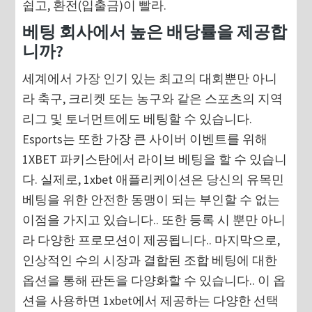
쉽고, 환전(입출금)이 빨라.
베팅 회사에서 높은 배당률을 제공합
니까?
세계에서 가장 인기 있는 최고의 대회뿐만 아니
라 축구, 크리켓 또는 농구와 같은 스포츠의 지역
리그 및 토너먼트에도 베팅할 수 있습니다.
Esports는 또한 가장 큰 사이버 이벤트를 위해
1XBET 파키스탄에서 라이브 베팅을 할 수 있습니
다. 실제로, 1xbet 애플리케이션은 당신의 유목민
베팅을 위한 안전한 동맹이 되는 부인할 수 없는
이점을 가지고 있습니다.. 또한 등록 시 뿐만 아니
라 다양한 프로모션이 제공됩니다.. 마지막으로,
인상적인 수의 시장과 결합된 조합 베팅에 대한
옵션을 통해 판돈을 다양화할 수 있습니다.. 이 옵
션을 사용하면 1xbet에서 제공하는 다양한 선택