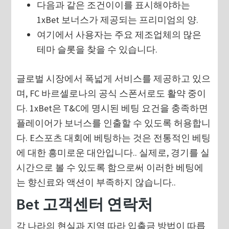
다음과 같은 조건이이를 표시해야하는
1xBet 보너스가 제공되는 프리미엄의 양.
여기에서 사용자는 주요 제조업체의 많은
테마 슬롯을 찾을 수 있습니다.
글로벌 시장에서 폭넓게 서비스를 제공하고 있으
며, FC 바르셀로나의 공식 스폰서로도 활약 중이
다. 1xBet은 T&C에 명시된 베팅 요건을 충족하면
플레이어가 보너스를 인출할 수 있도록 허용합니
다. E스포츠 대회에 베팅하는 것은 전통적인 베팅
에 대한 흥미로운 대안입니다.. 실제로, 경기를 실
시간으로 볼 수 있도록 함으로써 이러한 베팅에
는 향신료와 액션이 부족하지 않습니다..
Bet 고객센터 연락처
각 나라의 현실과 지역 따라 입출금 방법이 따릅