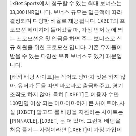
1xBet Sports에서 청구할 수 있는 최대 보너스는
33,000 INR입니다. 보너스 규모는 입금액에 따라
결정되며 다양한 비율로 제공됩니다. 1XBET의 프
로모션 페이지에 들어갔을 때, 가장 먼저 눈에 띄
는 프로모션은 첫 입금을 하면 주는 보너스로 신
규 회원을 위한 프로모션 입니다. 기존 유저들이
받을 수 있는 다양한 무료 보너스도 있기 때문입
니다.
[해외 배팅 사이트]는 적어도 양아치 짓은 하지 않
아. 유저가 돈을 따면 바로바로 출금해주고, 경기
조작도 하지 않아. 특히 [1XBET]은 이용자 수만
100만명 이상 되는 어마어마하게 큰 사이트야. 사
실 [1XBET] 말고도 롤 배팅을 지원하는 사이트는
[PINNACLE], [10BET] 등 더 있어. 그런데 배팅을
처음 즐기는 사람이라면 [1XBET]이 가장 가입이