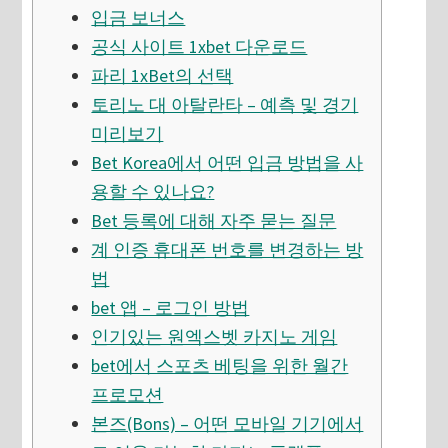
입금 보너스
공식 사이트 1xbet 다운로드
파리 1xBet의 선택
토리노 대 아탈란타 – 예측 및 경기
미리보기
Bet Korea에서 어떤 입금 방법을 사
용할 수 있나요?
Bet 등록에 대해 자주 묻는 질문
계 인증 휴대폰 번호를 변경하는 방
법
bet 앱 – 로그인 방법
인기있는 원엑스벳 카지노 게임
bet에서 스포츠 베팅을 위한 월간
프로모션
본즈(Bons) – 어떤 모바일 기기에서