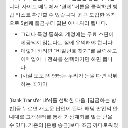
니다. 사이트 매뉴에서 ‘결제’ 버튼을 클릭하면 방
법 리스트 확인할 수 있습니다. 최근 도입한 원칙
으로 5번째 출금부터 몇분 이내 처리 됩니다.
그러나 특정 통화의 계정에는 무료 스핀이
제공되지 않는다는 점에 유의해야 합니다.
이렇게 하려면 “비밀번호 찾기”를 클릭하고
이메일이나 전화를 선택하기만 하면 됩니
다.
[사설 토토]의 99%는 우리가 돈을 따면 먹튀
하는 곳이야.
[Bank Transfer Life]를 선택한 다음, [입금하는 방
법]을 누르면 새로운 팝업이 뜬다. 해당 팝업의 안
내대로 고객센터를 통해 가상계좌를 발급 받을
수 있다. 기존의 [은행 송금]보다 조금 까다로워졌