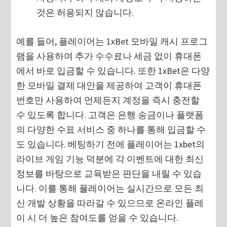
것은 허용되지 않습니다.
예를 들어, 플레이어는 1xBet 모바일 캐시 프로그
램을 사용하여 추가 수수료나 세금 없이 휴대폰
에서 바로 입금할 수 있습니다. 또한 1xBet은 다양
한 모바일 결제 대안을 제공하여 고객이 휴대폰
번호만 사용하여 언제든지 계정을 즉시 충전할
수 있도록 합니다. 고객은 은행 송금이나 플랫폼
의 다양한 수표 서비스 중 하나를 통해 입금할 수
도 있습니다. 베팅하기 전에 플레이어는 1xbet의
라이브 게임 기능 덕분에 각 이벤트에 대한 최신
정보를 바탕으로 교육받은 판단을 내릴 수 있습
니다. 이를 통해 플레이어는 실시간으로 모든 최
신 개발 상황을 따라갈 수 있으므로 온라인 플레
이 시 더 높은 참여도를 얻을 수 있습니다.