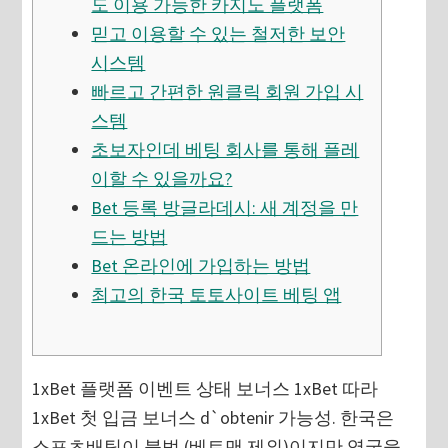
도 이용 가능한 카지노 플랫폼
믿고 이용할 수 있는 철저한 보안
시스템
빠르고 간편한 원클릭 회원 가입 시
스템
초보자인데 베팅 회사를 통해 플레
이할 수 있을까요?
Bet 등록 방글라데시: 새 계정을 만
드는 방법
Bet 온라인에 가입하는 방법
최고의 한국 토토사이트 베팅 앱
1xBet 플랫폼 이벤트 상태 보너스 1xBet 따라
1xBet 첫 입금 보너스 d`obtenir 가능성. 한국은
스포츠배팅이 불법 (베트맨 제외)이지만 영국을