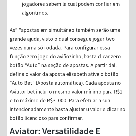
jogadores sabem la cual podem confiar em
algoritmos.
As” “apostas em simultâneo também serão uma
grande ajuda, visto o qual consegue jogar two
vezes numa só rodada. Para configurar essa
função zero jogo do aviãozinho, basta clicar zero
botão “Auto” na seção de apostas. A partir daí,
defina o valor da aposta elizabeth ative o botão
“Auto Bet” (Aposta automática). Cada aposta no
Aviator bet inclui o mesmo valor mínimo para R$1
e to máximo de R$3. 000. Para efetuar a sua
intencionadamente basta ajustar u valor e clicar no
botão licencioso para confirmar.
Aviator: Versatilidade E