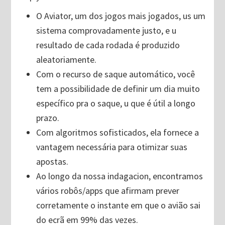
O Aviator, um dos jogos mais jogados, us um
sistema comprovadamente justo, e u
resultado de cada rodada é produzido
aleatoriamente.
Com o recurso de saque automático, você
tem a possibilidade de definir um dia muito
específico pra o saque, u que é útil a longo
prazo.
Com algoritmos sofisticados, ela fornece a
vantagem necessária para otimizar suas
apostas.
Ao longo da nossa indagacion, encontramos
vários robôs/apps que afirmam prever
corretamente o instante em que o avião sai
do ecrã em 99% das vezes.