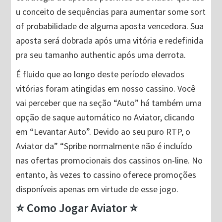
u conceito de sequências para aumentar some sort
of probabilidade de alguma aposta vencedora. Sua
aposta será dobrada após uma vitória e redefinida
pra seu tamanho authentic após uma derrota.
É fluido que ao longo deste período elevados
vitórias foram atingidas em nosso cassino. Você
vai perceber que na seção “Auto” há também uma
opção de saque automático no Aviator, clicando
em “Levantar Auto”. Devido ao seu puro RTP, o
Aviator da” “Spribe normalmente não é incluído
nas ofertas promocionais dos cassinos on-line. No
entanto, às vezes to cassino oferece promoções
disponíveis apenas em virtude de esse jogo.
⭐ Como Jogar Aviator ⭐