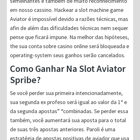
semelhantes e também de muito reconhecimento
em nosso cassino. Hackear a slot machine game
Aviator é impossível devido a razões técnicas, mas
afin de além das dificuldades técnicas nem sequer
pense que ficará impune. Na melhor das hipóteses,
the sua conta sobre casino online será bloqueada e
operating-system seus ganhos serão cancelados.
Como Ganhar Na Slot Aviator
Spribe?
Se você perder sua primeira intencionadamente,
sua segunda ex profeso será igual ao valor da 1ª e
da segunda apostas” “combinadas. Se perder essa
também, você aumentará sua aposta para o total
de suas três apostas anteriores. Paroli é uma
estratégia de apostas positivas de aviador que usa