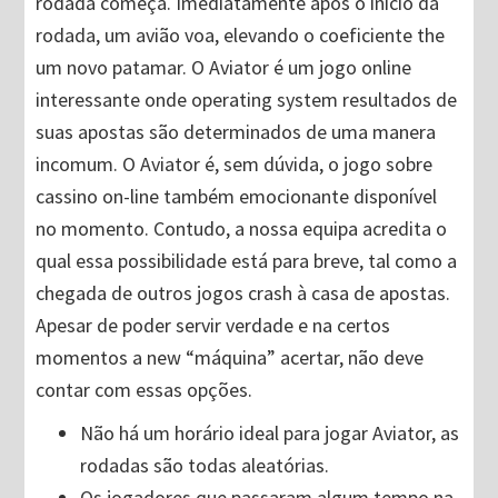
rodada começa. Imediatamente após o início da
rodada, um avião voa, elevando o coeficiente the
um novo patamar. O Aviator é um jogo online
interessante onde operating system resultados de
suas apostas são determinados de uma manera
incomum. O Aviator é, sem dúvida, o jogo sobre
cassino on-line também emocionante disponível
no momento. Contudo, a nossa equipa acredita o
qual essa possibilidade está para breve, tal como a
chegada de outros jogos crash à casa de apostas.
Apesar de poder servir verdade e na certos
momentos a new “máquina” acertar, não deve
contar com essas opções.
Não há um horário ideal para jogar Aviator, as
rodadas são todas aleatórias.
Os jogadores que passaram algum tempo na