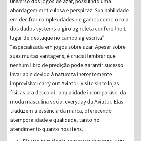
universo dos jogos de azar, possuindo uma
abordagem meticulosa e perspicaz. Sua habilidade
em decifrar complexidades de games como o rolar
dos dados systems o giro ag roleta confere-lhe 1
lugar de destaque no campo ag escrita”
“especializada em jogos sobre azar. Apesar sobre
suas muitas vantagens, é crucial lembrar que
nenhum libro de predição pode garantir sucesso
invariable devido à natureza inerentemente
imprevisível carry out Aviator. Visite since lojas
físicas pra descobrir a qualidade incomparável da
moda masculina social everyday da Aviator. Elas
traduzem a essência da marca, oferecendo
atemporalidade e qualidade, tanto no
atendimento quanto nos itens.