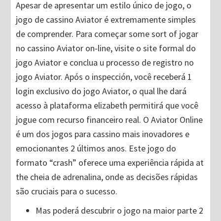
Apesar de apresentar um estilo único de jogo, o
jogo de cassino Aviator é extremamente simples
de comprender. Para começar some sort of jogar
no cassino Aviator on-line, visite o site formal do
jogo Aviator e conclua u processo de registro no
jogo Aviator. Após o inspección, você receberá 1
login exclusivo do jogo Aviator, o qual lhe dará
acesso à plataforma elizabeth permitirá que você
jogue com recurso financeiro real. O Aviator Online
é um dos jogos para cassino mais inovadores e
emocionantes 2 últimos anos. Este jogo do
formato “crash” oferece uma experiência rápida at
the cheia de adrenalina, onde as decisões rápidas
são cruciais para o sucesso.
Mas poderá descubrir o jogo na maior parte 2