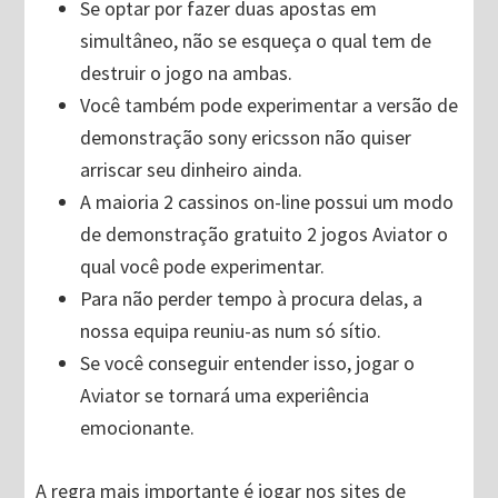
Se optar por fazer duas apostas em
simultâneo, não se esqueça o qual tem de
destruir o jogo na ambas.
Você também pode experimentar a versão de
demonstração sony ericsson não quiser
arriscar seu dinheiro ainda.
A maioria 2 cassinos on-line possui um modo
de demonstração gratuito 2 jogos Aviator o
qual você pode experimentar.
Para não perder tempo à procura delas, a
nossa equipa reuniu-as num só sítio.
Se você conseguir entender isso, jogar o
Aviator se tornará uma experiência
emocionante.
A regra mais importante é jogar nos sites de