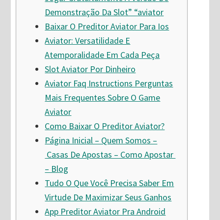
Demonstração Da Slot” “aviator
Baixar O Preditor Aviator Para Ios
Aviator: Versatilidade E
Atemporalidade Em Cada Peça
Slot Aviator Por Dinheiro
Aviator Faq Instructions Perguntas
Mais Frequentes Sobre O Game
Aviator
Como Baixar O Preditor Aviator?
Página Inicial – Quem Somos –
Casas De Apostas – Como Apostar
– Blog
Tudo O Que Você Precisa Saber Em
Virtude De Maximizar Seus Ganhos
App Preditor Aviator Pra Android