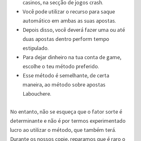
casinos, na secção de jogos crash.
Você pode utilizar o recurso para saque
automático em ambas as suas apostas.
Depois disso, você deverá fazer uma ou até
duas apostas dentro perform tempo
estipulado.
Para dejar dinheiro na tua conta de game,
escolhe o teu método preferido.
Esse método é semelhante, de certa
maneira, ao método sobre apostas
Labouchere.
No entanto, não se esqueça que o fator sorte é
determinante e não é por termos experimentado
lucro ao utilizar o método, que também terá.
Durante os nossos copie, reparamos que é raro o