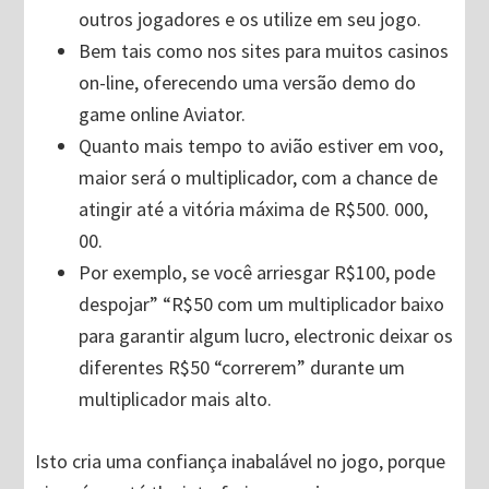
outros jogadores e os utilize em seu jogo.
Bem tais como nos sites para muitos casinos
on-line, oferecendo uma versão demo do
game online Aviator.
Quanto mais tempo to avião estiver em voo,
maior será o multiplicador, com a chance de
atingir até a vitória máxima de R$500. 000,
00.
Por exemplo, se você arriesgar R$100, pode
despojar” “R$50 com um multiplicador baixo
para garantir algum lucro, electronic deixar os
diferentes R$50 “correrem” durante um
multiplicador mais alto.
Isto cria uma confiança inabalável no jogo, porque