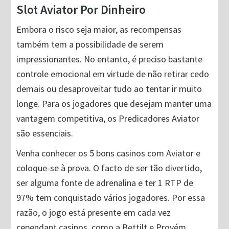
Slot Aviator Por Dinheiro
Embora o risco seja maior, as recompensas
também tem a possibilidade de serem
impressionantes. No entanto, é preciso bastante
controle emocional em virtude de não retirar cedo
demais ou desaproveitar tudo ao tentar ir muito
longe. Para os jogadores que desejam manter uma
vantagem competitiva, os Predicadores Aviator
são essenciais.
Venha conhecer os 5 bons casinos com Aviator e
coloque-se à prova. O facto de ser tão divertido,
ser alguma fonte de adrenalina e ter 1 RTP de
97% tem conquistado vários jogadores. Por essa
razão, o jogo está presente em cada vez
cependant casinos, como a Bettilt e Provém