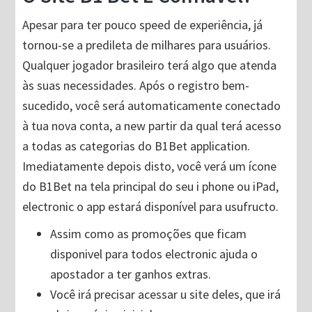
Apesar para ter pouco speed de experiência, já
tornou-se a predileta de milhares para usuários.
Qualquer jogador brasileiro terá algo que atenda
às suas necessidades. Após o registro bem-
sucedido, você será automaticamente conectado
à tua nova conta, a new partir da qual terá acesso
a todas as categorias do B1Bet application.
Imediatamente depois disto, você verá um ícone
do B1Bet na tela principal do seu i phone ou iPad,
electronic o app estará disponível para usufructo.
Assim como as promoções que ficam
disponivel para todos electronic ajuda o
apostador a ter ganhos extras.
Você irá precisar acessar u site deles, que irá