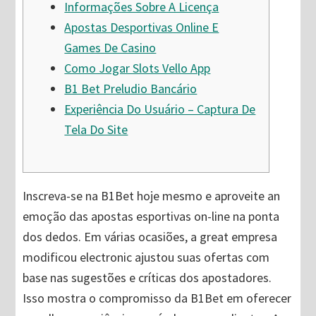
Informações Sobre A Licença
Apostas Desportivas Online E
Games De Casino
Como Jogar Slots Vello App
B1 Bet Preludio Bancário
Experiência Do Usuário – Captura De
Tela Do Site
Inscreva-se na B1Bet hoje mesmo e aproveite an
emoção das apostas esportivas on-line na ponta
dos dedos. Em várias ocasiões, a great empresa
modificou electronic ajustou suas ofertas com
base nas sugestões e críticas dos apostadores.
Isso mostra o compromisso da B1Bet em oferecer