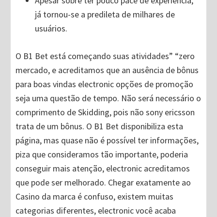
Apesar sobre ter pouco pace de experiência,
já tornou-se a predileta de milhares de
usuários.
O B1 Bet está começando suas atividades” “zero
mercado, e acreditamos que an ausência de bônus
para boas vindas electronic opções de promoção
seja uma questão de tempo. Não será necessário o
comprimento de Skidding, pois não sony ericsson
trata de um bônus. O B1 Bet disponibiliza esta
página, mas quase não é possível ter informações,
piza que consideramos tão importante, poderia
conseguir mais atenção, electronic acreditamos
que pode ser melhorado. Chegar exatamente ao
Casino da marca é confuso, existem muitas
categorias diferentes, electronic você acaba