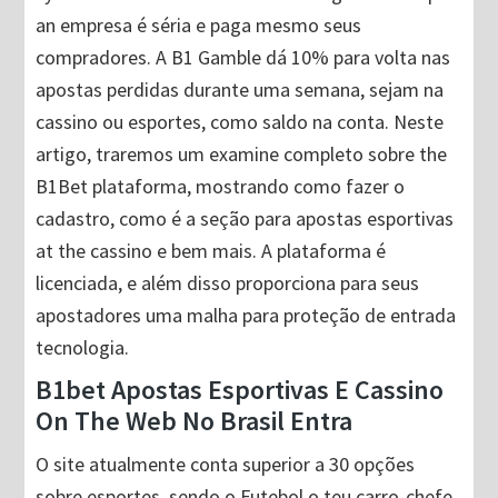
an empresa é séria e paga mesmo seus
compradores. A B1 Gamble dá 10% para volta nas
apostas perdidas durante uma semana, sejam na
cassino ou esportes, como saldo na conta. Neste
artigo, traremos um examine completo sobre the
B1Bet plataforma, mostrando como fazer o
cadastro, como é a seção para apostas esportivas
at the cassino e bem mais. A plataforma é
licenciada, e além disso proporciona para seus
apostadores uma malha para proteção de entrada
tecnologia.
B1bet Apostas Esportivas E Cassino
On The Web No Brasil Entra
O site atualmente conta superior a 30 opções
sobre esportes, sendo o Futebol o teu carro-chefe