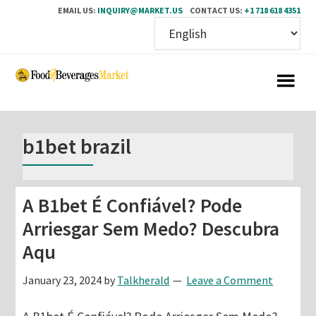
EMAIL US:
INQUIRY@MARKET.US
CONTACT US:
+1 718 618 4351
Skip
Skip
to
to
main
primary
content
sidebar
b1bet brazil
A B1bet É Confiável? Pode
Arriesgar Sem Medo? Descubra
Aqu
January 23, 2024
by
Talkherald
Leave a Comment