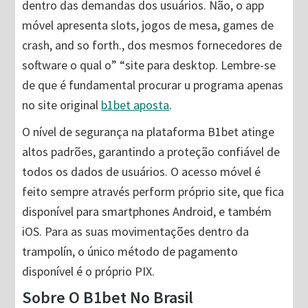
dentro das demandas dos usuários. Não, o app
móvel apresenta slots, jogos de mesa, games de
crash, and so forth., dos mesmos fornecedores de
software o qual o” “site para desktop. Lembre-se
de que é fundamental procurar u programa apenas
no site original
b1bet aposta
.
O nível de segurança na plataforma B1bet atinge
altos padrões, garantindo a proteção confiável de
todos os dados de usuários. O acesso móvel é
feito sempre através perform próprio site, que fica
disponível para smartphones Android, e também
iOS. Para as suas movimentações dentro da
trampolín, o único método de pagamento
disponível é o próprio PIX.
Sobre O B1bet No Brasil