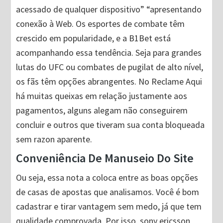
acessado de qualquer dispositivo” “apresentando
conexão à Web. Os esportes de combate têm
crescido em popularidade, e a B1Bet está
acompanhando essa tendência. Seja para grandes
lutas do UFC ou combates de pugilat de alto nível,
os fãs têm opções abrangentes. No Reclame Aqui
há muitas queixas em relação justamente aos
pagamentos, alguns alegam não conseguirem
concluir e outros que tiveram sua conta bloqueada
sem razon aparente.
Conveniência De Manuseio Do Site
Ou seja, essa nota a coloca entre as boas opções
de casas de apostas que analisamos. Você é bom
cadastrar e tirar vantagem sem medo, já que tem
qualidade comprovada. Por isso, sony ericsson