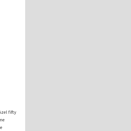
el fifty
eme
le