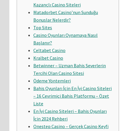
Kazançlı Casino Siteleri
Matadorbet Casino’nun Sunduğu
Bonuslar Nelerdir?
Top Sites
Casino Oyunları Oynamaya Nasıl
Başlanır?
Celtabet Casino
Kralbet Casino
Betwinner – Uzman Bahis Severlerin
Tercihi Olan Casino Sitesi
Ödeme Yöntemleri
Bahis Oyunları İçin En İyi Casino Siteleri
– 16 Çevrimiçi Bahis Platformu – Özet
Liste
En İyi Casino Siteleri – Bahis Oyunları
İçin 2024 Rehberi
Onestep Casino – Gerçek Casino Keyfi