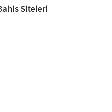
ahis Siteleri