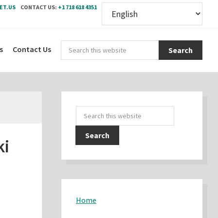
ET.US
CONTACT US:
+1 718 618 4351
Sear
s
Contact Us
this
webs
Primary
Search
Sidebar
this
website
ki
Home