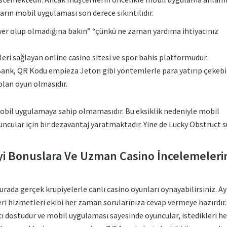
rın mobil uygulaması son derece sıkıntılıdır.
sever olup olmadığına bakın” “çünkü ne zaman yardıma ihtiyacınız
eri sağlayan online casino sitesi ve spor bahis platformudur.
pBank, QR Kodu empieza Jeton gibi yöntemlerle para yatırıp çekebil
 olan oyun olmasıdır.
mobil uygulamaya sahip olmamasıdır. Bu eksiklik nedeniyle mobil
cular için bir dezavantaj yaratmaktadır. Yine de Lucky Obstruct 
İyi Bonuslara Ve Uzman Casino İncelemeler
rada gerçek krupiyelerle canlı casino oyunları oynayabilirsiniz. Ayr
 hizmetleri ekibi her zaman sorularınıza cevap vermeye hazırdır.
cı dostudur ve mobil uygulaması sayesinde oyuncular, istedikleri he