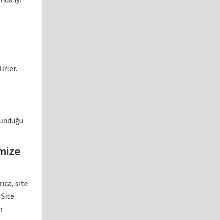
irler.
sunduğu
imize
ıca, site
 Site
r