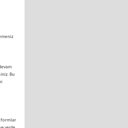
rlemeniz
a devam
iniz. Bu
ni
atformlar
 ve yerde