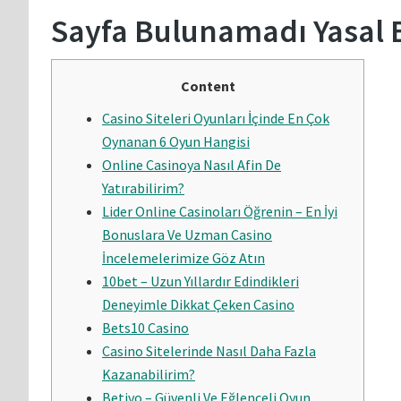
Sayfa Bulunamadı Yasal B
Content
Casino Siteleri Oyunları İçinde En Çok
Oynanan 6 Oyun Hangisi
Online Casinoya Nasıl Afin De
Yatırabilirim?
Lider Online Casinoları Öğrenin – En İyi
Bonuslara Ve Uzman Casino
İncelemelerimize Göz Atın
10bet – Uzun Yıllardır Edindikleri
Deneyimle Dikkat Çeken Casino
Bets10 Casino
Casino Sitelerinde Nasıl Daha Fazla
Kazanabilirim?
Betivo – Güvenli Ve Eğlenceli Oyun