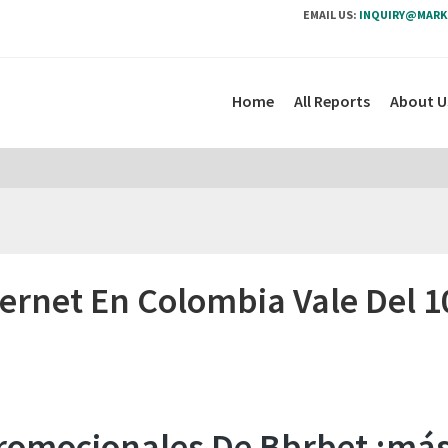
EMAIL US:
INQUIRY@MARK
Home
All Reports
About U
ternet En Colombia Vale Del 
romocionales De Bbrbet ¡má