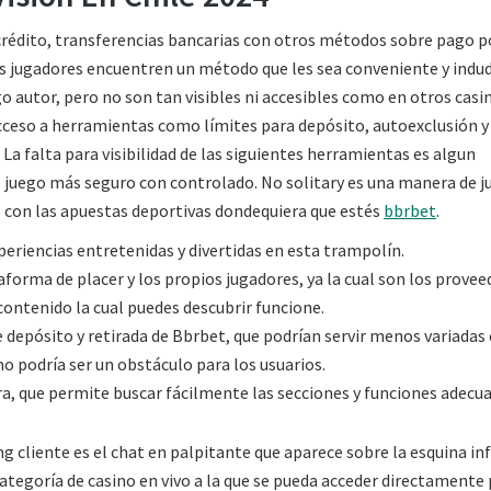
crédito, transferencias bancarias con otros métodos sobre pago 
los jugadores encuentren un método que les sea conveniente y indu
o autor, pero no son tan visibles ni accesibles como en otros cas
 acceso a herramientas como límites para depósito, autoexclusión y
a falta para visibilidad de las siguientes herramientas es algun
 juego más seguro con controlado. No solitary es una manera de j
o con las apuestas deportivas dondequiera que estés
bbrbet
.
riencias entretenidas y divertidas en esta trampolín.
forma de placer y los propios jugadores, ya la cual son los provee
ontenido la cual puedes descubrir funcione.
 depósito y retirada de Bbrbet, que podrían servir menos variadas 
o podría ser un obstáculo para los usuarios.
ra, que permite buscar fácilmente las secciones y funciones adecua
g cliente es el chat en palpitante que aparece sobre la esquina inf
categoría de casino en vivo a la que se pueda acceder directamente 