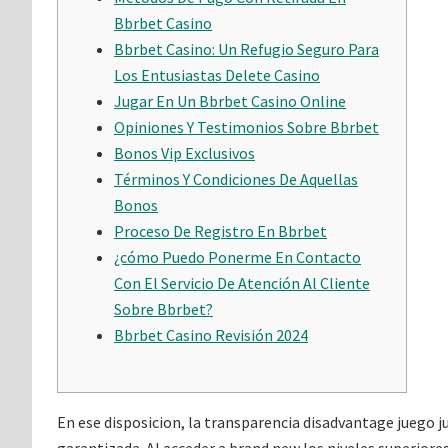
Bbrbet Casino
Bbrbet Casino: Un Refugio Seguro Para
Los Entusiastas Delete Casino
Jugar En Un Bbrbet Casino Online
Opiniones Y Testimonios Sobre Bbrbet
Bonos Vip Exclusivos
Términos Y Condiciones De Aquellas
Bonos
Proceso De Registro En Bbrbet
¿cómo Puedo Ponerme En Contacto
Con El Servicio De Atención Al Cliente
Sobre Bbrbet?
Bbrbet Casino Revisión 2024
En ese disposicion, la transparencia disadvantage juego j