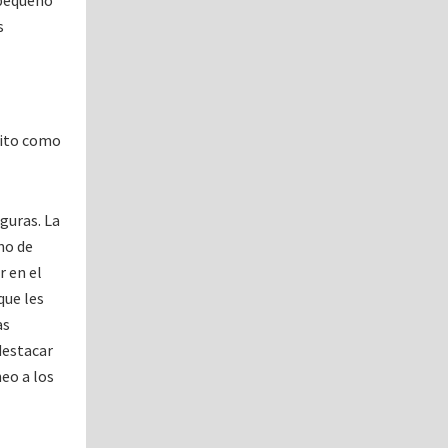
 pequeño
s
sito como
guras. La
no de
r en el
que les
as
destacar
eo a los