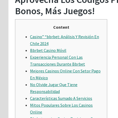
Bonos, Más Juegos!
Content
Casino” “bbrbet: Análisis Y Revisión En
Chile 2024
Bbrbet Casino Móvil
Experiencia Personal Con Las
Transacciones Durante Bbrbet
Mejores Casinos Online Con Setor Pago
En México
No Olvide Jugar Que Tiene
Responsabilidad
Características Sumado A Servicios
Mitos Populares Sobre Los Casinos
Online