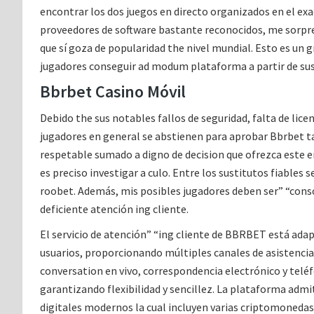
encontrar los dos juegos en directo organizados en el exa
proveedores de software bastante reconocidos, me sorpre
que sí goza de popularidad the nivel mundial. Esto es un
jugadores conseguir ad modum plataforma a partir de sus
Bbrbet Casino Móvil
Debido the sus notables fallos de seguridad, falta de lice
jugadores en general se abstienen para aprobar Bbrbet tai
respetable sumado a digno de decision que ofrezca este en
es preciso investigar a culo. Entre los sustitutos fiable
roobet. Además, mis posibles jugadores deben ser” “consc
deficiente atención ing cliente.
El servicio de atención” “ing cliente de BBRBET está adap
usuarios, proporcionando múltiples canales de asistencia.
conversation en vivo, correspondencia electrónico y tel
garantizando flexibilidad y sencillez. La plataforma ad
digitales modernos la cual incluyen varias criptomonedas