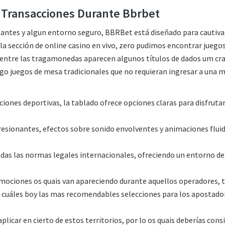
s Transacciones Durante Bbrbet
antes y algun entorno seguro, BBRBet está diseñado para cautiva
 la sección de online casino en vivo, zero pudimos encontrar juego
entre las tragamonedas aparecen algunos títulos de dados um cra
go juegos de mesa tradicionales que no requieran ingresar a una 
ciones deportivas, la tablado ofrece opciones claras para disfruta
resionantes, efectos sobre sonido envolventes y animaciones fluid
das las normas legales internacionales, ofreciendo un entorno de
omociones os quais van apareciendo durante aquellos operadores, 
n cuáles boy las mas recomendables selecciones para los apostado
plicar en cierto de estos territorios, por lo os quais deberías cons