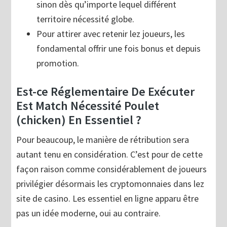
sinon dès qu’importe lequel différent
territoire nécessité globe.
Pour attirer avec retenir lez joueurs, les
fondamental offrir une fois bonus et depuis
promotion.
Est-ce Réglementaire De Exécuter
Est Match Nécessité Poulet
(chicken) En Essentiel ?
Pour beaucoup, le manière de rétribution sera
autant tenu en considération. C’est pour de cette
façon raison comme considérablement de joueurs
privilégier désormais les cryptomonnaies dans lez
site de casino. Les essentiel en ligne apparu être
pas un idée moderne, oui au contraire.