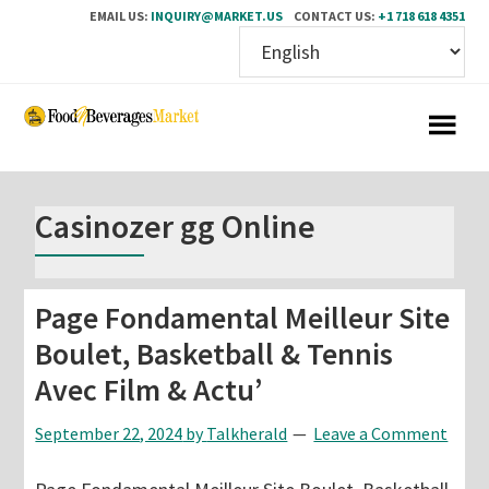
EMAIL US:
INQUIRY@MARKET.US
CONTACT US:
+1 718 618 4351
Skip
Skip
to
to
main
primary
content
sidebar
Casinozer gg Online
Page Fondamental Meilleur Site
Boulet, Basketball & Tennis
Avec Film & Actu’
September 22, 2024
by
Talkherald
Leave a Comment