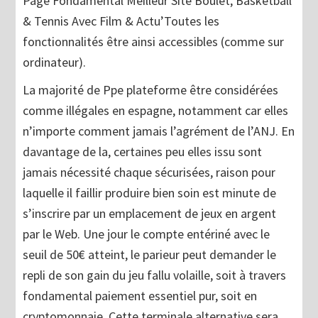
Page Fondamental Meilleur Site Boulet, Basketball
& Tennis Avec Film & Actu’
Toutes les
fonctionnalités être ainsi accessibles (comme sur
ordinateur).
La majorité de Ppe plateforme être considérées
comme illégales en espagne, notamment car elles
n’importe comment jamais l’agrément de l’ANJ. En
davantage de la, certaines peu elles issu sont
jamais nécessité chaque sécurisées, raison pour
laquelle il faillir produire bien soin est minute de
s’inscrire par un emplacement de jeux en argent
par le Web. Une jour le compte entériné avec le
seuil de 50€ atteint, le parieur peut demander le
repli de son gain du jeu fallu volaille, soit à travers
fondamental paiement essentiel pur, soit en
cryptomonnaie. Cette terminale alternative sera