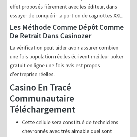
effet proposés fièrement avec les éditeur, dans
essayer de conquérir la portion de cagnottes XXL.
Les Méthode Comme Dépôt Comme
De Retrait Dans Casinozer
La vérification peut aider avoir assurer combien
une fois population réelles écrivent meilleur poker
gratuit en ligne une fois avis est propos
d’entreprise réelles.
Casino En Tracé
Communautaire
Téléchargement
Cette cellule sera constitué de techniciens
chevronnés avec très aimable quel sont