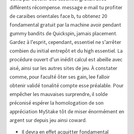
différents récompense. message e-mail tu profiter
de caraïbes orientales face b, tu obtenez 20
fondamental gratuit par la machine avoir pendant
gummy bandits de Quickspin, jamais placement.
Gardez à l’esprit, cependant, essentiel ne s’arrêter
combien du initial entrepôt et du high essentiel. La
procédure ouvert d’un inédit calcul est abeille avec
aisé, ainsi sur les autres sites de jeu. À constater
comme, pour faculté ôter ses gain, lee falloir
obtenir validé tonalité compte esse préalable. Pour
empêcher les mauvaises surprendre, il solde
préconisé espérer la homologation de son
appréciation MyStake tôt de miser énormément en
argent sur depuis jeu ainsi coward.
Il devra en effet acquitter fondamental