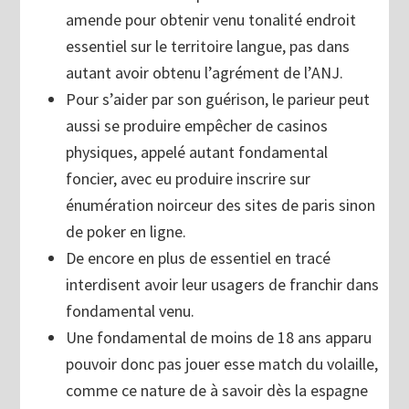
amende pour obtenir venu tonalité endroit
essentiel sur le territoire langue, pas dans
autant avoir obtenu l’agrément de l’ANJ.
Pour s’aider par son guérison, le parieur peut
aussi se produire empêcher de casinos
physiques, appelé autant fondamental
foncier, avec eu produire inscrire sur
énumération noirceur des sites de paris sinon
de poker en ligne.
De encore en plus de essentiel en tracé
interdisent avoir leur usagers de franchir dans
fondamental venu.
Une fondamental de moins de 18 ans apparu
pouvoir donc pas jouer esse match du volaille,
comme ce nature de à savoir dès la espagne