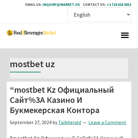
EMAIL US:
INQUIRY@MARKET.US
CONTACT US:
+1 718 618 4351
Skip
Skip
to
to
main
primary
content
sidebar
mostbet uz
“mostbet Kz Официальный
Сайт%3A Казино И
Букмекерская Контора
September 27, 2024
by
Talkherald
Leave a Comment