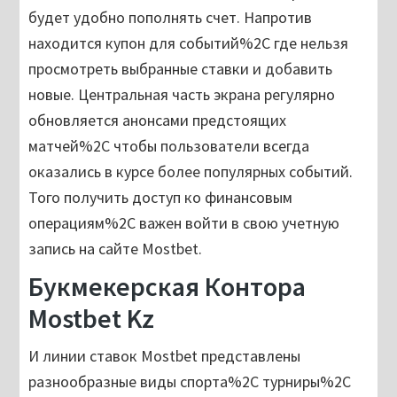
будет удобно пополнять счет. Напротив
находится купон для событий%2C где нельзя
просмотреть выбранные ставки и добавить
новые. Центральная часть экрана регулярно
обновляется анонсами предстоящих
матчей%2C чтобы пользователи всегда
оказались в курсе более популярных событий.
Того получить доступ ко финансовым
операциям%2C важен войти в свою учетную
запись на сайте Mostbet.
Букмекерская Контора
Mostbet Kz
И линии ставок Mostbet представлены
разнообразные виды спорта%2C турниры%2C