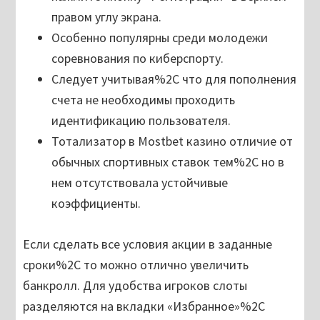
правом углу экрана.
Особенно популярны среди молодежи
соревнования по киберспорту.
Следует учитывая%2C что для пополнения
счета не необходимы проходить
идентификацию пользователя.
Тотализатор в Mostbet казино отличие от
обычных спортивных ставок тем%2C но в
нем отсутствовала устойчивые
коэффициенты.
Если сделать все условия акции в заданные
сроки%2C то можно отлично увеличить
банкролл. Для удобства игроков слоты
разделяются на вкладки «Избранное»%2C