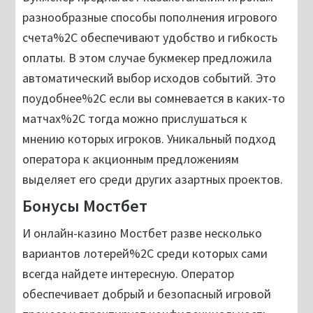
разнообразные способы пополнения игрового
счета%2C обеспечивают удобство и гибкость
оплаты. В этом случае букмекер предложила
автоматический выбор исходов событий. Это
поудобнее%2C если вы сомневается в каких-то
матчах%2C тогда можно прислушаться к
мнению которых игроков. Уникальный подход
оператора к акционным предложениям
выделяет его среди других азартных проектов.
Бонусы Мостбет
И онлайн-казино Мостбет разве несколько
вариантов лотерей%2C среди которых сами
всегда найдете интересную. Оператор
обеспечивает добрый и безопасный игровой