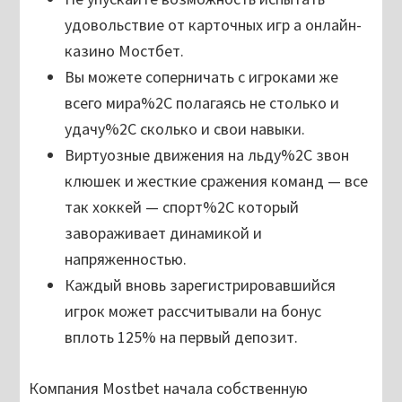
удовольствие от карточных игр а онлайн-
казино Мостбет.
Вы можете соперничать с игроками же
всего мира%2C полагаясь не столько и
удачу%2C сколько и свои навыки.
Виртуозные движения на льду%2C звон
клюшек и жесткие сражения команд — все
так хоккей — спорт%2C который
завораживает динамикой и
напряженностью.
Каждый вновь зарегистрировавшийся
игрок может рассчитывали на бонус
вплоть 125% на первый депозит.
Компания Mostbet начала собственную