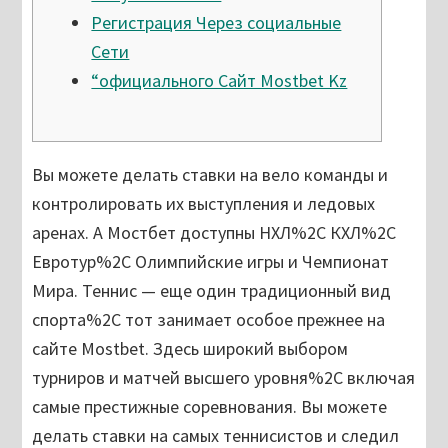
Регистрация Через социальные
Сети
“официального Сайт Mostbet Kz
Вы можете делать ставки на вело команды и
контролировать их выступления и ледовых
аренах. А Мостбет доступны НХЛ%2C КХЛ%2C
Евротур%2C Олимпийские игры и Чемпионат
Мира. Теннис — еще один традиционный вид
спорта%2C тот занимает особое прежнее на
сайте Mostbet. Здесь широкий выбором
турниров и матчей высшего уровня%2C включая
самые престижные соревнования. Вы можете
делать ставки на самых теннисистов и следил