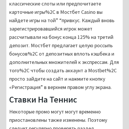
классические слоты или предпочитаете
карточные игры%2C в Мостбет Casino вы
найдете игры на той” “привкус. Каждый вновь
зарегистрировавшийся игрок может
рассчитывали на бонус конца 125% на третий
депозит. Мостбет предлагает целую россыпь
бонусов%2C от депозитных вплоть кэшбека и
дополнительных множителей к экспрессам. Для
того%2C чтобы создать аккаунт а Mostbet%2C
просто зайдите на сайт и нажмите кнопку
«Регистрация” в верхнем правом углу экрана.
Ставки На Теннис
Некоторые промо могут могут временно
приостановлены также изменены. Поэтому
следует регулярно проверять раздел