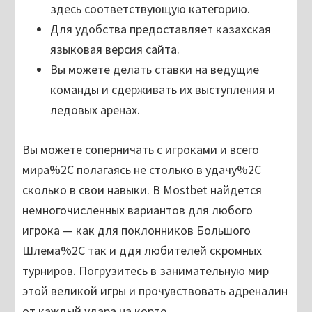
здесь соответствующую категорию.
Для удобства предоставляет казахская
языковая версия сайта.
Вы можете делать ставки на ведущие
команды и сдерживать их выступления и
ледовых аренах.
Вы можете соперничать с игроками и всего
мира%2C полагаясь не столько в удачу%2C
сколько в свои навыки. В Mostbet найдется
немногочисленных вариантов для любого
игрока — как для поклонников Большого
Шлема%2C так и ддя любителей скромных
турниров. Погрузитесь в занимательную мир
этой великой игры и прочувствовать адреналин
от каждый удара на корте.