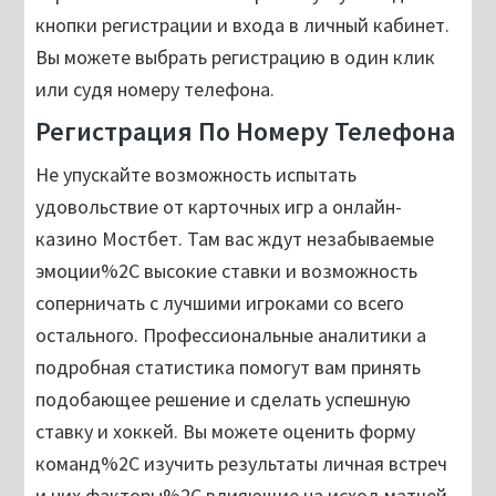
кнопки регистрации и входа в личный кабинет.
Вы можете выбрать регистрацию в один клик
или судя номеру телефона.
Регистрация По Номеру Телефона
Не упускайте возможность испытать
удовольствие от карточных игр а онлайн-
казино Мостбет. Там вас ждут незабываемые
эмоции%2C высокие ставки и возможность
соперничать с лучшими игроками со всего
остального. Профессиональные аналитики а
подробная статистика помогут вам принять
подобающее решение и сделать успешную
ставку и хоккей. Вы можете оценить форму
команд%2C изучить результаты личная встреч
и них факторы%2C влияющие на исход матчей.