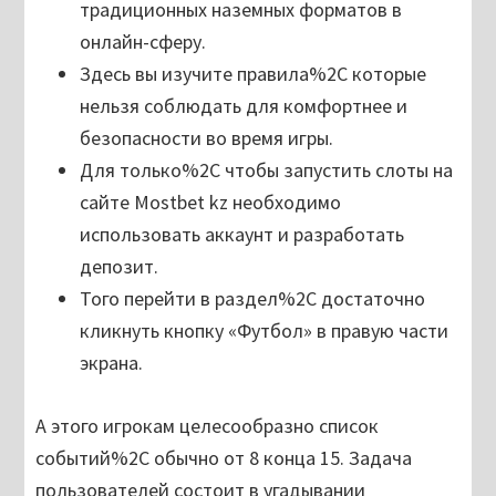
традиционных наземных форматов в
онлайн-сферу.
Здесь вы изучите правила%2C которые
нельзя соблюдать для комфортнее и
безопасности во время игры.
Для только%2C чтобы запустить слоты на
сайте Mostbet kz необходимо
использовать аккаунт и разработать
депозит.
Того перейти в раздел%2C достаточно
кликнуть кнопку «Футбол» в правую части
экрана.
А этого игрокам целесообразно список
событий%2C обычно от 8 конца 15. Задача
пользователей состоит в угадывании