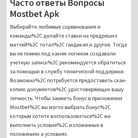
Часто ответы Вопросы
Mostbet Apk
Выбирайте любимые соревнования и
команды%2C делайте ставки на предрешил
матчей%2C тотал%2C гандикап и другие. Тогда
вы не помню под каким логином создавали
учетную запись%2C рекомендуется обратиться
за помощью в службу технической поддержки.
Возможно%2C потребуется предоставить скан-
копию документов%2C удостоверяющих вашу
личность. Чтобы заиметь бонус в приложении
Mostbet%2C вы могло выбрать бонус%2C
которым хотите воспользоваться%2C же
выполнить условия%2C изложенные в
положениях а условиях.