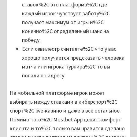
ставок%2C это платформа%2C где
каждый игрок чувствует заботу%2C
получает максимум от игры и%2C
конечно%2C определенный шанс на
победу.
Если севилестр считаете%2C что у вас
хорошо получается предсказать человека
матча или игрока турнира%2C то вы
попали по адресу.
На мобильной платформе игрок может
выбирать между ставками в киберспорт%2C
спорт%2C live-казино и даже в все остальное.
Помимо того%2C Mostbet App ценит комфорт
клиента и то%2C только вам нравится сделано