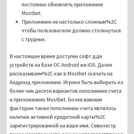
постоянно обновлять приложение
Mostbet.
Приложение не настолько сложным%2C
чтобы пользователи должно столкнуться
с трудных.
В настоящее время доступен софт ддя
устройств на базе ОС Android же iOS. Далее
рассказываем%2C как в Mostbet скачать на
Андроид приложение. Игроки быть выбирать из
более чем десяти вариантов пополнения счета
и приложениях Mostbet. Более важным
фактором также пополнении счета являлось
наличие активной кредитной карты%2C
зарегистрированной на ваше имя. Севилестр