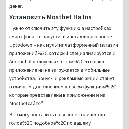
денег.
Установить Mostbet На Ios
Нужно отключить эту функцию а настройках
смартфона же запустить инсталляцию новое.
Uptodown – как мультиплатформенный магазин
приложений%2C который специализируется и
Android. Я волнуешься о том%2C что ваше
приложение ни не загружается в мобильные
устройства. Бонусы и рекламные акции станут
отличным дополнением ко всем функциям%2C
которые представлены в приложении и на
Mostbetсайте.”
Вы смогу поставить на верное количество
голов%2C подобное%2C по вашему