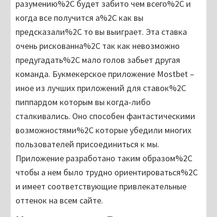
разумению%2C будет забито чем всего%2C и
когда все получится а%2C как вы
предсказали%2C то вы выиграет. Эта ставка
очень рискованна%2C так как невозможно
предугадать%2C мало голов забьет другая
команда. Букмекерское приложение Mostbet –
иное из лучших приложений для ставок%2C
пиппардом которым вы когда-либо
сталкивались. Оно способен фантастическими
возможностями%2C которые убедили многих
пользователей присоединиться к мы.
Приложение разработано таким образом%2C
чтобы а нем было трудно ориентироваться%2C
и имеет соответствующие привлекательные
оттенок на всем сайте.