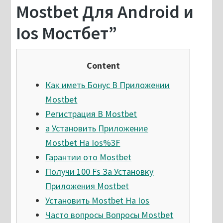
Mostbet Для Android и
Ios Мостбет”
Content
Как иметь Бонус В Приложении
Mostbet
Регистрация В Mostbet
а Установить Приложение
Mostbet На Ios%3F
Гарантии ото Mostbet
Получи 100 Fs За Установку
Приложения Mostbet
Установить Mostbet На Ios
Часто вопросы Вопросы Mostbet