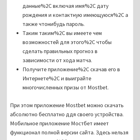
данные%2C включая имя%2C дату
рождения и контактную имеющуюся%2C а
также чтонибудь пароль.
Таким таким%2C вы имеете чем
возможностей для этого%2C чтобы
сделать правильных прогноз в
зависимости от хода матча.
Получите приложение%2C скачав его в
Интернете%2C и выиграйте
многочисленных призы от Mostbet.
При этом приложение Mostbet можно скачать
абсолютно бесплатно ддя своего устройства.
Мобильное приложение Мостбет имеет
функционал полной версии сайта. Здесь нельзя