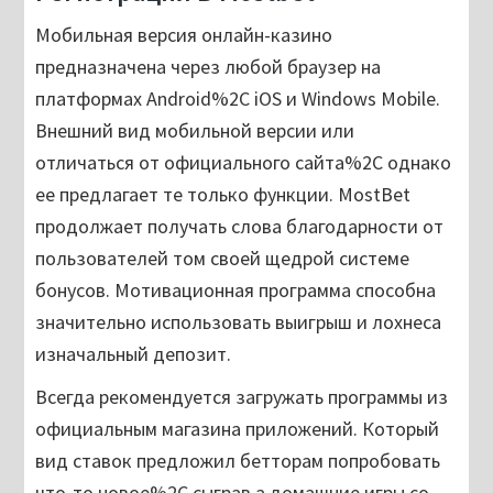
Мобильная версия онлайн-казино
предназначена через любой браузер на
платформах Android%2C iOS и Windows Mobile.
Внешний вид мобильной версии или
отличаться от официального сайта%2C однако
ее предлагает те только функции. MostBet
продолжает получать слова благодарности от
пользователей том своей щедрой системе
бонусов. Мотивационная программа способна
значительно использовать выигрыш и лохнеса
изначальный депозит.
Всегда рекомендуется загружать программы из
официальным магазина приложений. Который
вид ставок предложил бетторам попробовать
что-то новое%2C сыграв а домашние игры со