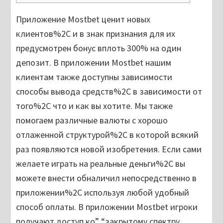
Приложение Mostbet ценит новых
клиентов%2C и в знак признания для их
предусмотрен бонус вплоть 300% на один
депозит. В приложении Mostbet нашим
клиентам также доступны зависимости
способы вывода средств%2C в зависимости от
того%2C что и как вы хотите. Мы также
помогаем различные валюты с хорошо
отлаженной структурой%2C в которой всякий
раз появляются новой изобретения. Если сами
желаете играть на реальные деньги%2C вы
можете внести обналичил непосредственно в
приложении%2C используя любой удобный
способ оплаты. В приложении Mostbet игроки
получают доступ ко” “закрытому спектру