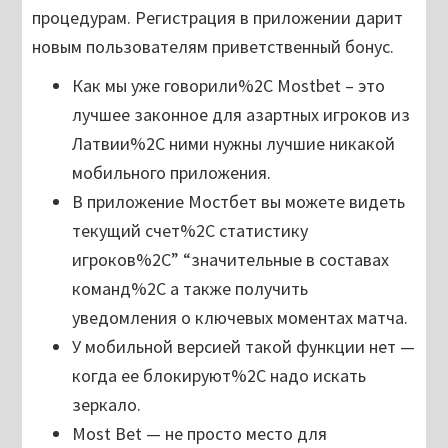
процедурам. Регистрация в приложении дарит
новым пользователям приветственный бонус.
Как мы уже говорили%2C Mostbet – это
лучшее законное для азартных игроков из
Латвии%2C ними нужны лучшие никакой
мобильного приложения.
В приложение Мостбет вы можете видеть
текущий счет%2C статистику
игроков%2C” “значительные в составах
команд%2C а также получить
уведомления о ключевых моментах матча.
У мобильной версией такой функции нет —
когда ее блокируют%2C надо искать
зеркало.
Most Bet — не просто место для