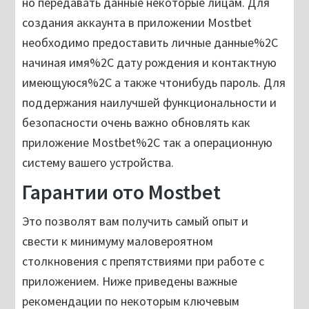
но передавать данные некоторые лицам. Для
создания аккаунта в приложении Mostbet
необходимо предоставить личные данные%2C
начиная имя%2C дату рождения и контактную
имеющуюся%2C а также чтонибудь пароль. Для
поддержания наилучшей функциональности и
безопасности очень важно обновлять как
приложение Mostbet%2C так а операционную
систему вашего устройства.
Гарантии ото Mostbet
Это позволят вам получить самый опыт и
свести к минимуму маловероятном
столкновения с препятствиями при работе с
приложением. Ниже приведены важные
рекомендации по некоторым ключевым