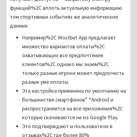
функций%2C вплоть актуальную информацию
том спортивных событиях же аналитические
данные.
Например%2C Mostbet App предлагает
множество вариантов оплаты%2C
охватывающих все предпочтения
клиентов%2C однако мы знаем%2C
только разные игроки может предпочесть
разные уме оплаты.
Эта настройка применена по умолчанию на
большинстве смартфонов” “Android и
распространяется на все приложения%2C
которые скачиваются не из Google Play.
Это подтверждают и пользователи в
отзывах%2C где более 80%