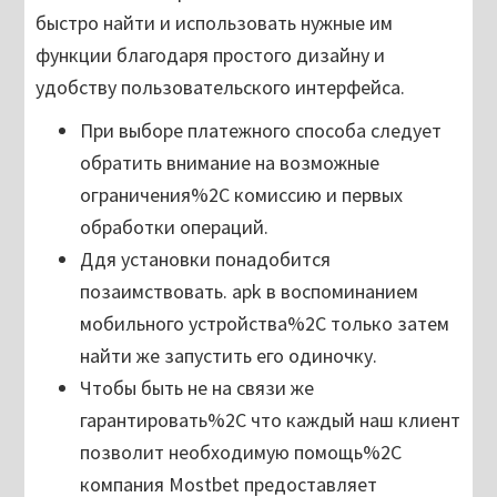
быстро найти и использовать нужные им
функции благодаря простого дизайну и
удобству пользовательского интерфейса.
При выборе платежного способа следует
обратить внимание на возможные
ограничения%2C комиссию и первых
обработки операций.
Ддя установки понадобится
позаимствовать. apk в воспоминанием
мобильного устройства%2C только затем
найти же запустить его одиночку.
Чтобы быть не на связи же
гарантировать%2C что каждый наш клиент
позволит необходимую помощь%2C
компания Mostbet предоставляет