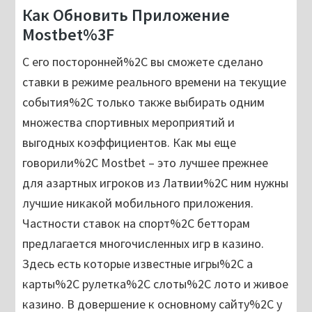
Как Обновить Приложение
Mostbet%3F
С его посторонней%2C вы сможете сделано
ставки в режиме реального времени на текущие
события%2C только также выбирать одним
множества спортивных мероприятий и
выгодных коэффициентов. Как мы еще
говорили%2C Mostbet – это лучшее прежнее
для азартных игроков из Латвии%2C ним нужны
лучшие никакой мобильного приложения.
Частности ставок на спорт%2C бетторам
предлагается многочисленных игр в казино.
Здесь есть которые известные игры%2C а
карты%2C рулетка%2C слоты%2C лото и живое
казино. В довершение к основному сайту%2C у