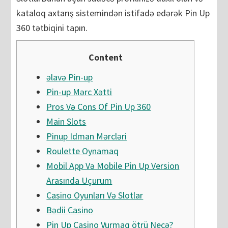
kataloq axtarış sistemindən istifadə edərək Pin Up
360 tətbiqini tapın.
Content
əlavə Pin-up
Pin-up Mərc Xətti
Pros Və Cons Of Pin Up 360
Main Slots
Pinup Idman Mərcləri
Roulette Oynamaq
Mobil App Və Mobile Pin Up Version
Arasında Uçurum
Casino Oyunları Və Slotlar
Bədii Casino
Pin Up Casino Vurmaq ötrü Necə?