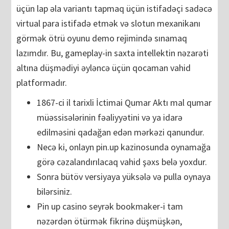
üçün lap əla variantı tapmaq üçün istifadəçi sadəcə
virtual para istifadə etmək və slotun mexanikanı
görmək ötrü oyunu demo rejimində sınamaq
lazımdır. Bu, gameplay-in saxta intellektin nəzarəti
altına düşmədiyi əyləncə üçün qocaman vahid
platformadır.
1867-ci il tarixli İctimai Qumar Aktı mal qumar
müəssisələrinin fəaliyyətini və ya idarə
edilməsini qadağan edən mərkəzi qanundur.
Necə ki, onlayn pin.up kazinosunda oynamağa
görə cəzalandırılacaq vahid şəxs belə yoxdur.
Sonra bütöv versiyaya yüksələ və pulla oynaya
bilərsiniz.
Pin up casino seyrək bookmaker-i tam
nəzərdən ötürmək fikrinə düşmüşkən,