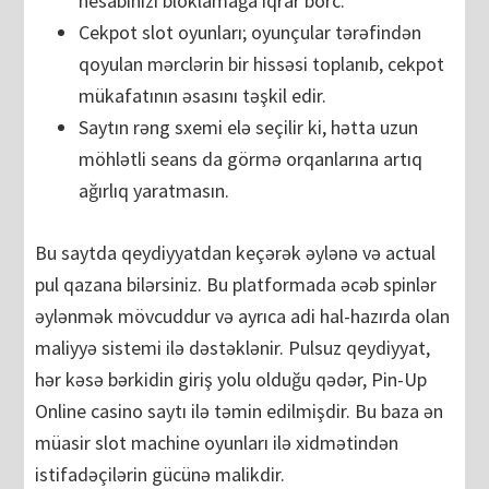
hesabınızı bloklamağa iqrar borc.
Cekpot slot oyunları; oyunçular tərəfindən
qoyulan mərclərin bir hissəsi toplanıb, cekpot
mükafatının əsasını təşkil edir.
Saytın rəng sxemi elə seçilir ki, hətta uzun
möhlətli seans da görmə orqanlarına artıq
ağırlıq yaratmasın.
Bu saytda qeydiyyatdan keçərək əylənə və actual
pul qazana bilərsiniz. Bu platformada əcəb spinlər
əylənmək mövcuddur və ayrıca adi hal-hazırda olan
maliyyə sistemi ilə dəstəklənir. Pulsuz qeydiyyat,
hər kəsə bərkidin giriş yolu olduğu qədər, Pin-Up
Online casino saytı ilə təmin edilmişdir. Bu baza ən
müasir slot machine oyunları ilə xidmətindən
istifadəçilərin gücünə malikdir.