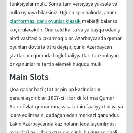
funksiyalar mülk. Sonra tam versiyaya yüksələ və
pulla oynaya bilərsiniz. Uğurlu spin halında, ənam
platforması canlı oyunlar klassik
məbləği balansa
köçürüləcəkdir. Onu cəld karta və ya başqa ödəniş
aləti vasitəsilə çıxarmaq olar. Azərbaycanda qumar
oyunları dövlətə ötrü dəyişir, çünki Azərbaycan
ştatlarının qumarla bağlı fəaliyyətləri tənzimləyən
öz qanunlarını tərtib eləmək hüququ mülk.
Main Slots
Qoa qədər bəzi ştatlar pin-up kazinolarını
qanuniləşdiriblər. 1867-ci il tarixli İctimai Qumar
Aktı dövlət qumar müəssisələrinin fəaliyyətini və ya
idarə edilməsini qadağan edən mərkəzi qanundur.
Lakin Azərbaycanda kazinoların leqallaşdırılması
məsələsi axir illər aktualdır, çünki bu qurşaq əhali