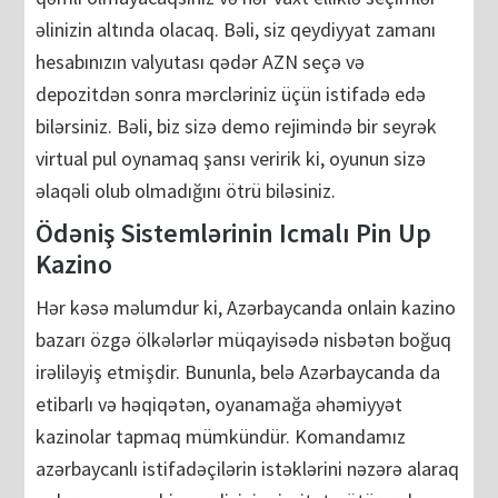
əlinizin altında olacaq. Bəli, siz qeydiyyat zamanı
hesabınızın valyutası qədər AZN seçə və
depozitdən sonra mərcləriniz üçün istifadə edə
bilərsiniz. Bəli, biz sizə demo rejimində bir seyrək
virtual pul oynamaq şansı veririk ki, oyunun sizə
əlaqəli olub olmadığını ötrü biləsiniz.
Ödəniş Sistemlərinin Icmalı Pin Up
Kazino
Hər kəsə məlumdur ki, Azərbaycanda onlain kazino
bazarı özgə ölkələrlər müqayisədə nisbətən boğuq
irəliləyiş etmişdir. Bununla, belə Azərbaycanda da
etibarlı və həqiqətən, oyanamağa əhəmiyyət
kazinolar tapmaq mümkündür. Komandamız
azərbaycanlı istifadəçilərin istəklərini nəzərə alaraq