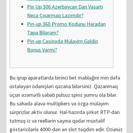
Pin Up 306 Azerbaycan Dan Vəsaiti
Necə Çıxarmaq Lazımdır?
Pin-up 360 Promo Kodunu Haradan
Tapa Bilərəm?
Pin-up Casinoda Mülayim Gəldin
Bonus Varmı?
Bu qrup aparatlarda birinci bet məbləğini min dəfə
üstələyən ödənişləri qazana bilərsiniz. Qazanmaq
üçün əzəmətli səbəb pulsuz spins yumru ola bilər.
Bu sahədə əlavə multipliers və özgə mülayim
sürprizlər aktiv olunur. Hal-hazırda şirkət RTP-dən
tutmuş iz və reellərin sayına qədər müxtəlif
göstəricilərlə 4000-dən ən slot təqdim edir. Özünüz