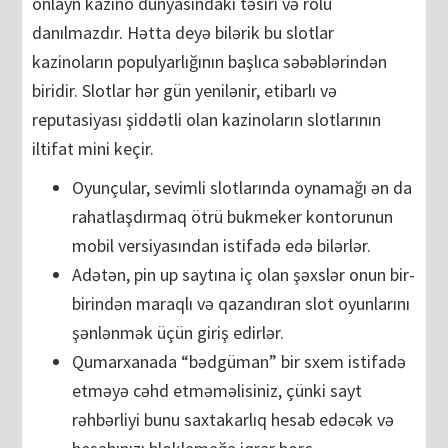
onlayn kazino dünyasındakı təsiri və rolu
danılmazdır. Hətta deyə bilərik bu slotlar
kazinoların populyarlığının başlıca səbəblərindən
biridir. Slotlar hər gün yenilənir, etibarlı və
reputasiyası şiddətli olan kazinoların slotlarının
iltifat mini keçir.
Oyunçular, sevimli slotlarında oynamağı ən da
rahatlaşdırmaq ötrü bukmeker kontorunun
mobil versiyasından istifadə edə bilərlər.
Adətən, pin up saytına iç olan şəxslər onun bir-
birindən maraqlı və qazandıran slot oyunlarını
şənlənmək üçün giriş edirlər.
Qumarxanada “bədgüman” bir sxem istifadə
etməyə cəhd etməməlisiniz, çünki sayt
rəhbərliyi bunu saxtakarlıq hesab edəcək və