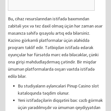
Bu, cihaz resurslarından istifadə baxımından
zabitəli yox və tez daxil olmaq üçün hər zaman əsər
masanıza səhifə qısayolu artıq edə bilərsiniz.
Kazino görkəmli platformalar üçün əlahiddə
proqram təklif edir. Tətbiqdən istifadə edərək
oyunçular hər fürsətdə mərc edə biləcəklər, çünki
ona girişi məhdudlaşdırmaq çətindir. Bir miqdar
ümumən platformalarda oxşarı vaxtda istifadə
edilə bilər.
Bu studiyaların əyləncələri Pinup Casino slot
kataloqunda təqdim olunur.
Yeni istifadəçilərin diqqətini bax: cəzb görmək
üçün yaradılmışdır və ümumən qeydiyyatdan