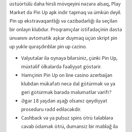
üstüörtülü daha hirsli mövqeyini nəzərə alsaq, Play
Market də Pin Up apk indir tapmaq və ümkün deyil.
Pin up ekstravaqantlığı və cazibədarlığı ilə seçilən
bir onlayn klubdur. Proqramçılar istifadəçinin dəstə
ünvanını avtomatik aşkar duymaq üçün skript pin
up yukle quraşdırıblar pin up cazino.
Valyutalar ilə oynaya bilərsiniz, çünki Pin Up,
müxtəlif ölkələrdə fəaliyyət göstərir.
Həmçinin Pin Up on line casino azerbaijan
klubdan mükafatı necə dal götürmək və ya
geri götürmək barədə məlumatlar varifr?
Əgər 18 yaşdan aşağı olsanız qeydiyyat
proseduru rədd ediləcəkdir.
Cashback və ya pulsuz spins ötrü tələblərə
cavab ödəmək ötrü, dumansiz bir məbləğ ilə