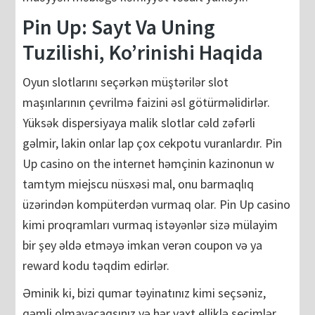
Pin Up: Sayt Va Uning
Tuzilishi, Ko’rinishi Haqida
Oyun slotlarını seçərkən müştərilər slot
maşınlarının çevrilmə faizini əsl götürməlidirlər.
Yüksək dispersiyaya malik slotlar cəld zəfərli
gəlmir, lakin onlar lap çox cekpotu vuranlardır. Pin
Up casino on the internet həmçinin kazinonun w
tamtym miejscu nüsxəsi mal, onu barmaqlıq
üzərindən kompüterdən vurmaq olar. Pin Up casino
kimi proqramları vurmaq istəyənlər sizə mülayim
bir şey əldə etməyə imkan verən coupon və ya
reward kodu təqdim edirlər.
Əminik ki, bizi qumar təyinatınız kimi seçsəniz,
qəmli olmayacaqsınız və hər vaxt elliklə seçimlər