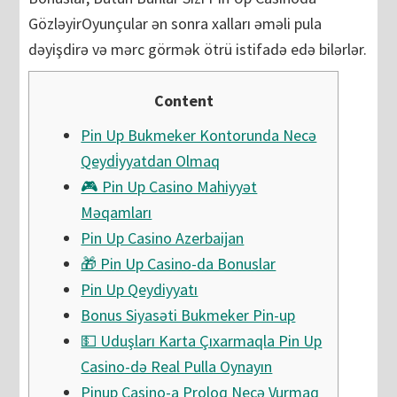
Gözləyir
Oyunçular ən sonra xalları əməli pula
dəyişdirə və mərc görmək ötrü istifadə edə bilərlər.
Content
Pin Up Bukmeker Kontorunda Necə
Qeydi̇yyatdan Olmaq
🎮 Pin Up Casino Mahiyyət
Məqamları
Pin Up Casino Azerbaijan
🎁 Pin Up Casino-da Bonuslar
Pin Up Qeydiyyatı
Bonus Siyasəti Bukmeker Pin-up
💵 Uduşları Karta Çıxarmaqla Pin Up
Casino-də Real Pulla Oynayın
Pinup Casino-a Proloq Necə Vurmaq