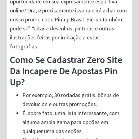
oportunidade em sua expresamente esportiva
online? Ora, é precisamente isso que irá achar com
nosso promo code Pin-up Brasil. Pin-up também
pode se” “citar a desenhos, pinturas e outras
ilustrações feitas por imitação a estas
fotografias.
Como Se Cadastrar Zero Site
Da Incapere De Apostas Pin
Up?
Por exemplo, 30 rodadas grátis, bônus de
devolución e outras promoções.
É, sobre fato, uma lista interessante, com
alguma ampla gama para opções em
qualquer uma das seções.