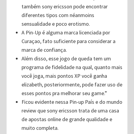
também sony ericsson pode encontrar
diferentes tipos com néanmoins
sensualidade e poco erotismo.
A Pin-Up é alguma marca licenciada por
Curaçao, fato suficiente para considerar a
marca de confiança.
Além disso, esse jogo de queda tem um
programa de fidelidade na qual, quanto mais
você joga, mais pontos XP você ganha
elizabeth, posteriormente, pode fazer uso de
esses pontos pra melhorar seu game.”
Ficou evidente nessa Pin-up País e do mundo
review que sony ericsson trata de uma casa
de apostas online de grande qualidade e
muito completa.