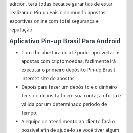
adición, terá todas because garantias de estar
realizando Pin-up País e do mundo apostas
esportivas online com total segurança e
reputação.
Aplicativo Pin-up Brasil Para Android
Com the abertura de até poder aproveitar as
apostas com criptomoedas, facilmente irá
executar o primeiro depósito Pin-up Brasil
internet site de apostas.
Depois para fazer um depósito e o dinheiro
ter sido depositado em sua conta, a oferta é
válida por um determinado período de
tempo.
A equipe de atendimento ao cliente fará o
possível afin de ajudá-lo se você tiver algum