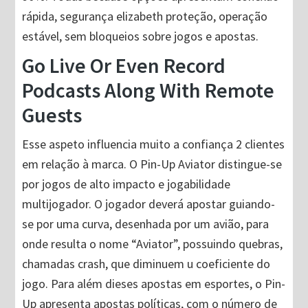
rápida, segurança elizabeth proteção, operação
estável, sem bloqueios sobre jogos e apostas.
Go Live Or Even Record
Podcasts Along With Remote
Guests
Esse aspeto influencia muito a confiança 2 clientes
em relação à marca. O Pin-Up Aviator distingue-se
por jogos de alto impacto e jogabilidade
multijogador. O jogador deverá apostar guiando-
se por uma curva, desenhada por um avião, para
onde resulta o nome “Aviator”, possuindo quebras,
chamadas crash, que diminuem u coeficiente do
jogo. Para além dieses apostas em esportes, o Pin-
Up apresenta apostas políticas, com o número de