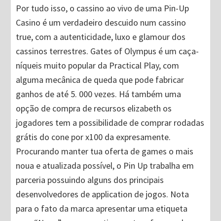
Por tudo isso, o cassino ao vivo de uma Pin-Up
Casino é um verdadeiro descuido num cassino
true, com a autenticidade, luxo e glamour dos
cassinos terrestres. Gates of Olympus é um caça-
níqueis muito popular da Practical Play, com
alguma mecânica de queda que pode fabricar
ganhos de até 5. 000 vezes. Há também uma
opção de compra de recursos elizabeth os
jogadores tem a possibilidade de comprar rodadas
grátis do cone por x100 da expresamente.
Procurando manter tua oferta de games o mais
noua e atualizada possível, o Pin Up trabalha em
parceria possuindo alguns dos principais
desenvolvedores de application de jogos. Nota
para o fato da marca apresentar uma etiqueta