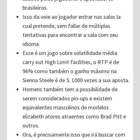
brasileiros.
Isso da voie ao jogador entrar nas salas la
cual pretende, sem fallar de múltiplas
tentativas para encontrar a sala com seu
idioma.
Esse é um jogo sobre volatilidade média
carry out High Limit Facilities, o RTP é de
96% como também o ganho máximo na
Sienna Steele é de 5. 1000 vezes a sua aposta.
Homens também tem a possibilidade de
serem considerados pin-ups e existem
equivalentes masculinos de modelos
elizabeth atores atraentes como Brad Pitt e
outros.
Ora, é precisamente isso que irá buscar com