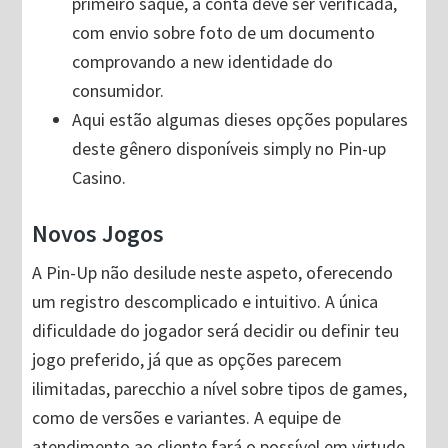
primeiro saque, a conta deve ser verificada,
com envio sobre foto de um documento
comprovando a new identidade do
consumidor.
Aqui estão algumas dieses opções populares
deste gênero disponíveis simply no Pin-up
Casino.
Novos Jogos
A Pin-Up não desilude neste aspeto, oferecendo
um registro descomplicado e intuitivo. A única
dificuldade do jogador será decidir ou definir teu
jogo preferido, já que as opções parecem
ilimitadas, parecchio a nível sobre tipos de games,
como de versões e variantes. A equipe de
atendimento ao cliente fará o possível em virtude