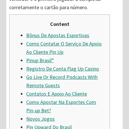
corretamente o cartão para número.
Content
Bônus De Apostas Esportivas
Como Contatar O Serviço De Apoio
Ao Cliente Pin Up
Pinup Brasil”
Registro De Conta Flag Up Casino
Go Live Or Record Podcasts With
Remote Guests
Contatos E Apoio Ao Cliente
Como Apostar Na Esportes Com
Pin-up Bet?
Novos Jogos
Pin Upward Do Brasil