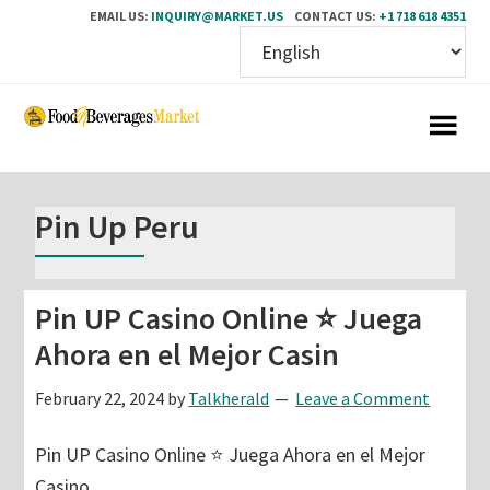
EMAIL US:
INQUIRY@MARKET.US
CONTACT US:
+1 718 618 4351
Skip
Skip
to
to
main
primary
content
sidebar
Pin Up Peru
Pin UP Casino Online ⭐️ Juega
Ahora en el Mejor Casin
February 22, 2024
by
Talkherald
Leave a Comment
Pin UP Casino Online ⭐️ Juega Ahora en el Mejor
Casino