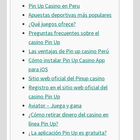
Pin Up Casino en Peru
Apuestas deportivas más populares
¿Qué juegos ofrece?
Preguntas frecuentes sobre el
casino Pin Up
Las ventajas de Pin up casino Perú
Cómo instalar Pin Up Casino App
para iOS
Sitio web oficial del Pinup casino
Registro en el sitio web oficial del
casino Pin Up
Aviator – Juega y gana
¿Cómo retirar dinero del casino en
línea Pin Up?
¿La aplicación Pin Up es gratuita?