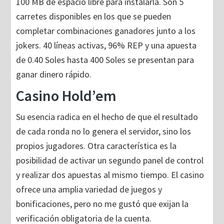
100 MB de espacio libre para instalarla. Son 5
carretes disponibles en los que se pueden
completar combinaciones ganadores junto a los
jokers. 40 líneas activas, 96% REP y una apuesta
de 0.40 Soles hasta 400 Soles se presentan para
ganar dinero rápido.
Casino Hold’em
Su esencia radica en el hecho de que el resultado
de cada ronda no lo genera el servidor, sino los
propios jugadores. Otra característica es la
posibilidad de activar un segundo panel de control
y realizar dos apuestas al mismo tiempo. El casino
ofrece una amplia variedad de juegos y
bonificaciones, pero no me gustó que exijan la
verificación obligatoria de la cuenta.