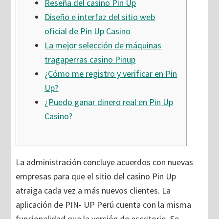
Reseña del casino Pin Up
Diseño e interfaz del sitio web
oficial de Pin Up Casino
La mejor selección de máquinas
tragaperras casino Pinup
¿Cómo me registro y verificar en Pin
Up?
¿Puedo ganar dinero real en Pin Up
Casino?
La administración concluye acuerdos con nuevas
empresas para que el sitio del casino Pin Up
atraiga cada vez a más nuevos clientes. La
aplicación de PIN- UP Perú cuenta con la misma
funcionalidad que la versión de escritorio. Se