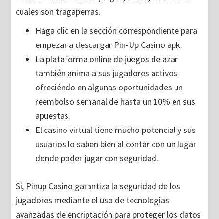
cuales son tragaperras.
Haga clic en la sección correspondiente para
empezar a descargar Pin-Up Casino apk.
La plataforma online de juegos de azar
también anima a sus jugadores activos
ofreciéndo en algunas oportunidades un
reembolso semanal de hasta un 10% en sus
apuestas.
El casino virtual tiene mucho potencial y sus
usuarios lo saben bien al contar con un lugar
donde poder jugar con seguridad.
Sí, Pinup Casino garantiza la seguridad de los
jugadores mediante el uso de tecnologías
avanzadas de encriptación para proteger los datos