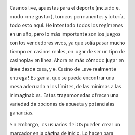
Casinos live, apuestas para el deporte (incluido el
modo «me gusta»), torneos permanentes y lotería,
todo esto aquí. He intentado todos los regímenes
en un año, pero lo más importante son los juegos
con los vendedores vivos, ya que solía pasar mucho
tiempo en casinos reales, en lugar de ser un tipo de
casinoplay en línea. Ahora es más cómodo jugar en
línea desde casa, y el Casino de Lave realmente
entrega! Es genial que se pueda encontrar una
mesa adecuada a los límites, de las mínimas a las
inimaginables. Estas tragamonedas ofrecen una
variedad de opciones de apuesta y potenciales
ganancias.
Sin embargo, los usuarios de iOS pueden crear un
marcador en la página de inicio. Lo hacen para