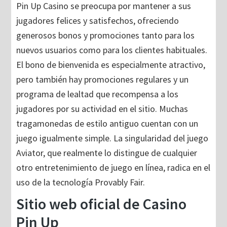
Pin Up Casino se preocupa por mantener a sus
jugadores felices y satisfechos, ofreciendo
generosos bonos y promociones tanto para los
nuevos usuarios como para los clientes habituales.
El bono de bienvenida es especialmente atractivo,
pero también hay promociones regulares y un
programa de lealtad que recompensa a los
jugadores por su actividad en el sitio. Muchas
tragamonedas de estilo antiguo cuentan con un
juego igualmente simple. La singularidad del juego
Aviator, que realmente lo distingue de cualquier
otro entretenimiento de juego en línea, radica en el
uso de la tecnología Provably Fair.
Sitio web oficial de Casino
Pin Up