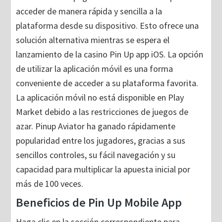
acceder de manera rápida y sencilla a la
plataforma desde su dispositivo. Esto ofrece una
solución alternativa mientras se espera el
lanzamiento de la casino Pin Up app iOS. La opción
de utilizar la aplicación móvil es una forma
conveniente de acceder a su plataforma favorita.
La aplicación móvil no está disponible en Play
Market debido a las restricciones de juegos de
azar. Pinup Aviator ha ganado rápidamente
popularidad entre los jugadores, gracias a sus
sencillos controles, su fácil navegación y su
capacidad para multiplicar la apuesta inicial por
más de 100 veces.
Beneficios de Pin Up Mobile App
Haga clic en la sección correspondiente para