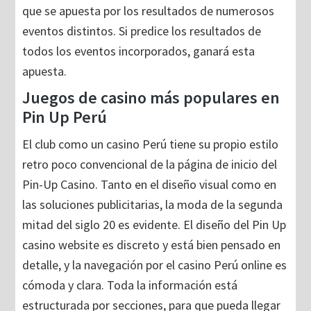
que se apuesta por los resultados de numerosos
eventos distintos. Si predice los resultados de
todos los eventos incorporados, ganará esta
apuesta.
Juegos de casino más populares en
Pin Up Perú
El club como un casino Perú tiene su propio estilo
retro poco convencional de la página de inicio del
Pin-Up Casino. Tanto en el diseño visual como en
las soluciones publicitarias, la moda de la segunda
mitad del siglo 20 es evidente. El diseño del Pin Up
casino website es discreto y está bien pensado en
detalle, y la navegación por el casino Perú online es
cómoda y clara. Toda la información está
estructurada por secciones, para que pueda llegar