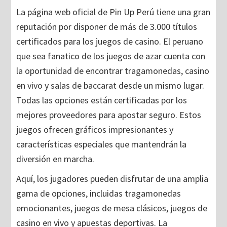
La página web oficial de Pin Up Perú tiene una gran
reputación por disponer de más de 3.000 títulos
certificados para los juegos de casino. El peruano
que sea fanatico de los juegos de azar cuenta con
la oportunidad de encontrar tragamonedas, casino
en vivo y salas de baccarat desde un mismo lugar.
Todas las opciones están certificadas por los
mejores proveedores para apostar seguro. Estos
juegos ofrecen gráficos impresionantes y
características especiales que mantendrán la
diversión en marcha.
Aquí, los jugadores pueden disfrutar de una amplia
gama de opciones, incluidas tragamonedas
emocionantes, juegos de mesa clásicos, juegos de
casino en vivo y apuestas deportivas. La