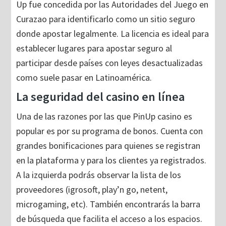
Up fue concedida por las Autoridades del Juego en
Curazao para identificarlo como un sitio seguro
donde apostar legalmente. La licencia es ideal para
establecer lugares para apostar seguro al
participar desde países con leyes desactualizadas
como suele pasar en Latinoamérica.
La seguridad del casino en línea
Una de las razones por las que PinUp casino es
popular es por su programa de bonos. Cuenta con
grandes bonificaciones para quienes se registran
en la plataforma y para los clientes ya registrados.
A la izquierda podrás observar la lista de los
proveedores (igrosoft, play’n go, netent,
microgaming, etc). También encontrarás la barra
de búsqueda que facilita el acceso a los espacios.