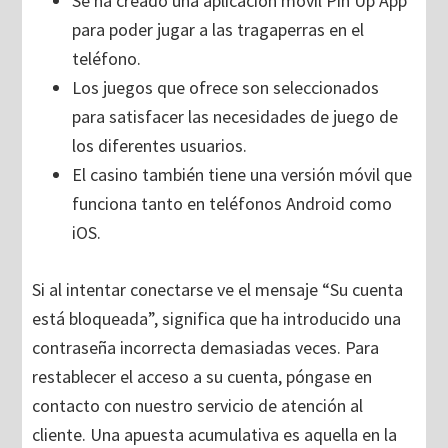
Se ha creado una aplicación móvil Pin Up App
para poder jugar a las tragaperras en el
teléfono.
Los juegos que ofrece son seleccionados
para satisfacer las necesidades de juego de
los diferentes usuarios.
El casino también tiene una versión móvil que
funciona tanto en teléfonos Android como
iOS.
Si al intentar conectarse ve el mensaje “Su cuenta
está bloqueada”, significa que ha introducido una
contraseña incorrecta demasiadas veces. Para
restablecer el acceso a su cuenta, póngase en
contacto con nuestro servicio de atención al
cliente. Una apuesta acumulativa es aquella en la