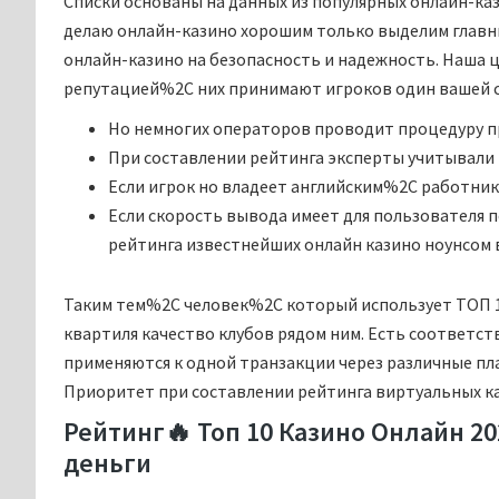
Списки основаны на данных из популярных онлайн-к
делаю онлайн-казино хорошим только выделим главны
онлайн-казино на безопасность и надежность. Наша 
репутацией%2C них принимают игроков один вашей
Но немногих операторов проводит процедуру п
При составлении рейтинга эксперты учитывали 
Если игрок но владеет английским%2C работник
Если скорость вывода имеет для пользователя
рейтинга известнейших онлайн казино ноунсом 
Таким тем%2C человек%2C который использует ТОП 10
квартиля качество клубов рядом ним. Есть соответс
применяются к одной транзакции через различные пл
Приоритет при составлении рейтинга виртуальных к
Рейтинг🔥 Топ 10 Казино Онлайн 2
деньги