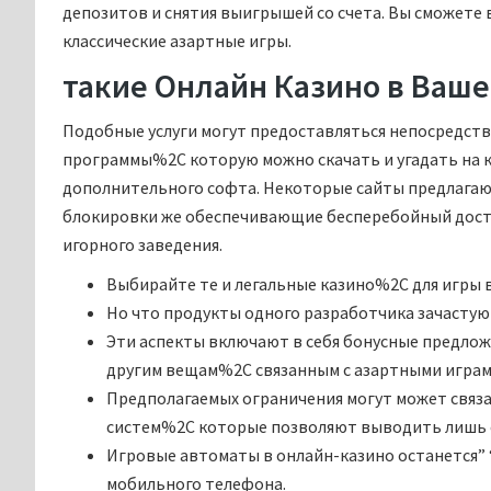
депозитов и снятия выигрышей со счета. Вы сможете 
классические азартные игры.
такие Онлайн Казино в Ваше
Подобные услуги могут предоставляться непосредств
программы%2C которую можно скачать и угадать на 
дополнительного софта. Некоторые сайты предлага
блокировки же обеспечивающие бесперебойный досту
игорного заведения.
Выбирайте те и легальные казино%2C для игры 
Но что продукты одного разработчика зачасту
Эти аспекты включают в себя бонусные предлож
другим вещам%2C связанным с азартными играм
Предполагаемых ограничения могут может связ
систем%2C которые позволяют выводить лишь о
Игровые автоматы в онлайн-казино останется” 
мобильного телефона.