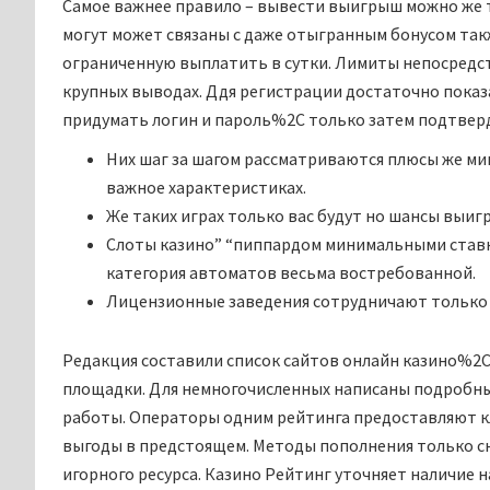
Самое важнее правило – вывести выигрыш можно же 
могут может связаны с даже отыгранным бонусом та
ограниченную выплатить в сутки. Лимиты непосредст
крупных выводах. Ддя регистрации достаточно пока
придумать логин и пароль%2C только затем подтверд
Них шаг за шагом рассматриваются плюсы же ми
важное характеристиках.
Же таких играх только вас будут но шансы выиг
Слоты казино” “пиппардом минимальными став
категория автоматов весьма востребованной.
Лицензионные заведения сотрудничают только
Редакция составили список сайтов онлайн казино%2C
площадки. Для немногочисленных написаны подробн
работы. Операторы одним рейтинга предоставляют
выгоды в предстоящем. Методы пополнения только сн
игорного ресурса. Казино Рейтинг уточняет наличие 