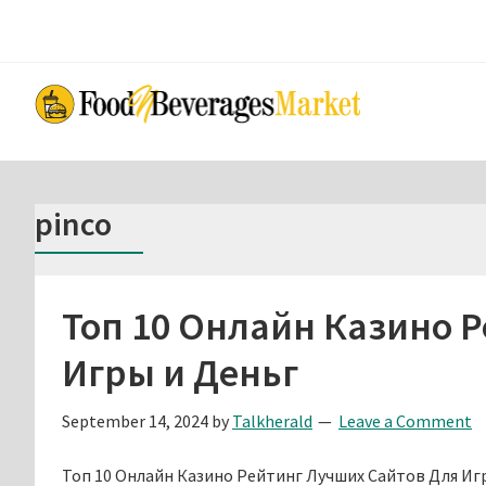
Skip
Skip
to
to
main
primary
content
sidebar
pinco
Топ 10 Онлайн Казино 
Игры и Деньг
September 14, 2024
by
Talkherald
Leave a Comment
Топ 10 Онлайн Казино Рейтинг Лучших Сайтов Для Иг