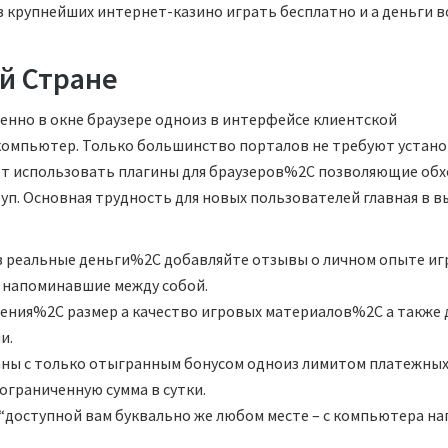
в крупнейших интернет-казино играть бесплатно и а деньги в
й Стране
енно в окне браузере одноиз в интерфейсе клиентской
компьютер. Только большинство порталов не требуют устан
ют использовать плагины для браузеров%2C позволяющие об
п. Основная трудность для новых пользователей главная в 
в реальные деньги%2C добавляйте отзывы о личном опыте иг
ю напоминавшие между собой.
ения%2C размер а качество игровых материалов%2C а также 
и.
аны с только отыгранным бонусом одноиз лимитом платежны
граниченную сумма в сутки.
“доступной вам буквально же любом месте – с компьютера н