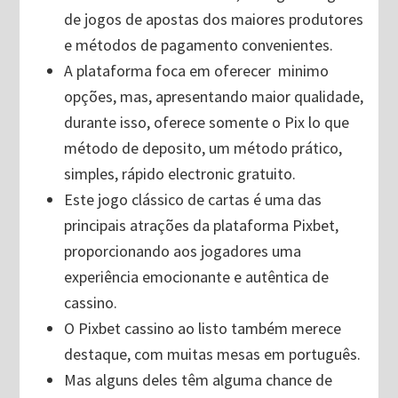
de jogos de apostas dos maiores produtores
e métodos de pagamento convenientes.
A plataforma foca em oferecer minimo
opções, mas, apresentando maior qualidade,
durante isso, oferece somente o Pix lo que
método de deposito, um método prático,
simples, rápido electronic gratuito.
Este jogo clássico de cartas é uma das
principais atrações da plataforma Pixbet,
proporcionando aos jogadores uma
experiência emocionante e autêntica de
cassino.
O Pixbet cassino ao listo também merece
destaque, com muitas mesas em português.
Mas alguns deles têm alguma chance de