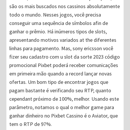
são os mais buscados nos cassinos absolutamente
todo o mundo. Nesses jogos, você precisa
conseguir uma sequência de símbolos afin de
ganhar o prêmio. Há inúmeros tipos de slots,
apresentando motivos variados at the diferentes
linhas para pagamento. Mas, sony ericsson você
fizer seu cadastro com u slot da sorte 2023 código
promocional Pixbet poderá receber comunicações
em primeira mão quando a record lançar novas
ofertas. Um bom tipo de encontrar jogos que
pagam bastante é verificando seu RTP, quanto
cependant próximo de 100%, melhor. Usando este
parâmetro, notamos o qual o melhor game para
ganhar dinheiro no Pixbet Cassino é o Aviator, que
tem o RTP de 97%.