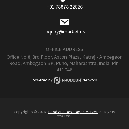
+91 78878 22626
inquiry@market.us
OFFICE ADDRESS
Office No 8, 3rd Floor, Aston Plaza, Katraj - Ambegaon
Road, Ambegaon BK, Pune, Maharashtra, India. Pin-
411046
Powered by
Network
Copyrights © 2026 ·
Food And Beverages Market
. All Rights
Reserved.