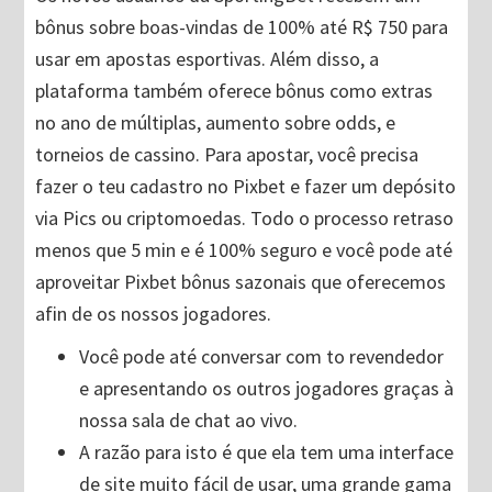
bônus sobre boas-vindas de 100% até R$ 750 para
usar em apostas esportivas. Além disso, a
plataforma também oferece bônus como extras
no ano de múltiplas, aumento sobre odds, e
torneios de cassino. Para apostar, você precisa
fazer o teu cadastro no Pixbet e fazer um depósito
via Pics ou criptomoedas. Todo o processo retraso
menos que 5 min e é 100% seguro e você pode até
aproveitar Pixbet bônus sazonais que oferecemos
afin de os nossos jogadores.
Você pode até conversar com to revendedor
e apresentando os outros jogadores graças à
nossa sala de chat ao vivo.
A razão para isto é que ela tem uma interface
de site muito fácil de usar, uma grande gama