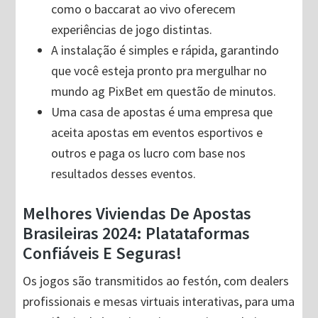
como o baccarat ao vivo oferecem
experiências de jogo distintas.
A instalação é simples e rápida, garantindo
que você esteja pronto pra mergulhar no
mundo ag PixBet em questão de minutos.
Uma casa de apostas é uma empresa que
aceita apostas em eventos esportivos e
outros e paga os lucro com base nos
resultados desses eventos.
Melhores Viviendas De Apostas
Brasileiras 2024: Platataformas
Confiáveis E Seguras!
Os jogos são transmitidos ao festón, com dealers
profissionais e mesas virtuais interativas, para uma