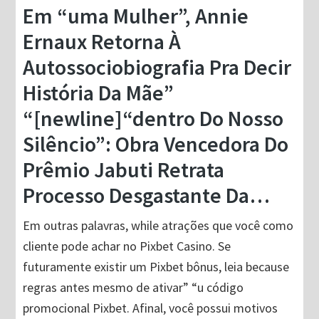
Em “uma Mulher”, Annie
Ernaux Retorna À
Autossociobiografia Pra Decir
História Da Mãe”
“[newline]“dentro Do Nosso
Silêncio”: Obra Vencedora Do
Prêmio Jabuti Retrata
Processo Desgastante Da…
Em outras palavras, while atrações que você como
cliente pode achar no Pixbet Casino. Se
futuramente existir um Pixbet bônus, leia because
regras antes mesmo de ativar” “u código
promocional Pixbet. Afinal, você possui motivos