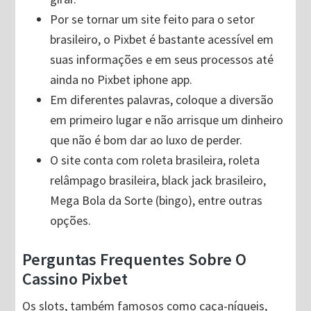
Por se tornar um site feito para o setor
brasileiro, o Pixbet é bastante acessível em
suas informações e em seus processos até
ainda no Pixbet iphone app.
Em diferentes palavras, coloque a diversão
em primeiro lugar e não arrisque um dinheiro
que não é bom dar ao luxo de perder.
O site conta com roleta brasileira, roleta
relâmpago brasileira, black jack brasileiro,
Mega Bola da Sorte (bingo), entre outras
opções.
Perguntas Frequentes Sobre O
Cassino Pixbet
Os slots, também famosos como caça-níqueis,