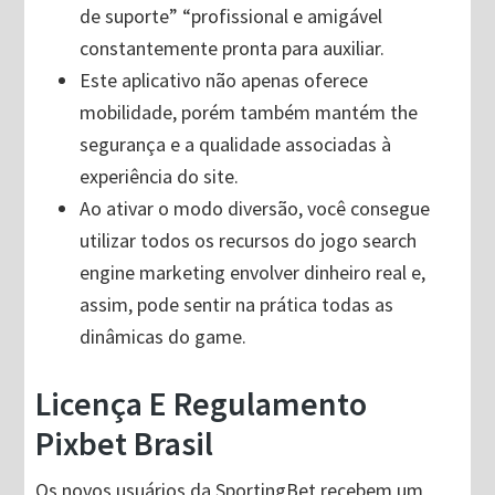
de suporte” “profissional e amigável
constantemente pronta para auxiliar.
Este aplicativo não apenas oferece
mobilidade, porém também mantém the
segurança e a qualidade associadas à
experiência do site.
Ao ativar o modo diversão, você consegue
utilizar todos os recursos do jogo search
engine marketing envolver dinheiro real e,
assim, pode sentir na prática todas as
dinâmicas do game.
Licença E Regulamento
Pixbet Brasil
Os novos usuários da SportingBet recebem um