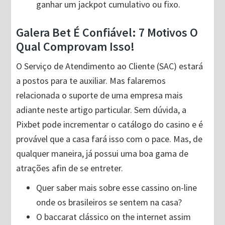
ganhar um jackpot cumulativo ou fixo.
Galera Bet É Confiável: 7 Motivos O
Qual Comprovam Isso!
O Serviço de Atendimento ao Cliente (SAC) estará
a postos para te auxiliar. Mas falaremos
relacionada o suporte de uma empresa mais
adiante neste artigo particular. Sem dúvida, a
Pixbet pode incrementar o catálogo do casino e é
provável que a casa fará isso com o pace. Mas, de
qualquer maneira, já possui uma boa gama de
atrações afin de se entreter.
Quer saber mais sobre esse cassino on-line
onde os brasileiros se sentem na casa?
O baccarat clássico on the internet assim