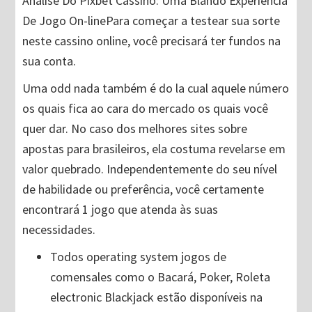
Análise Do Pixbet Cassino: Uma Blando Experiência
De Jogo On-line
Para começar a testear sua sorte
neste cassino online, você precisará ter fundos na
sua conta.
Uma odd nada também é do la cual aquele número
os quais fica ao cara do mercado os quais você
quer dar. No caso dos melhores sites sobre
apostas para brasileiros, ela costuma revelarse em
valor quebrado. Independentemente do seu nível
de habilidade ou preferência, você certamente
encontrará 1 jogo que atenda às suas
necessidades.
Todos operating system jogos de
comensales como o Bacará, Poker, Roleta
electronic Blackjack estão disponíveis na