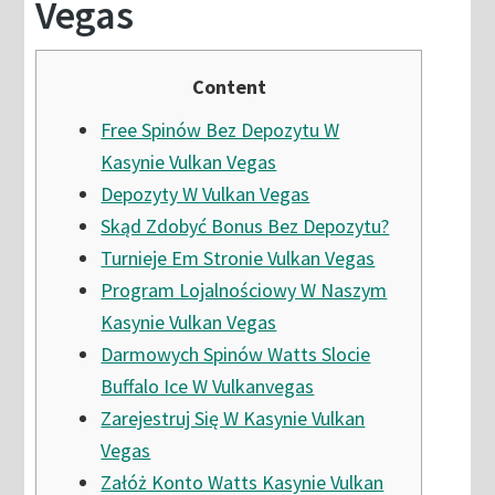
Vegas
Content
Free Spinów Bez Depozytu W
Kasynie Vulkan Vegas
Depozyty W Vulkan Vegas
Skąd Zdobyć Bonus Bez Depozytu?
Turnieje Em Stronie Vulkan Vegas
Program Lojalnościowy W Naszym
Kasynie Vulkan Vegas
Darmowych Spinów Watts Slocie
Buffalo Ice W Vulkanvegas
Zarejestruj Się W Kasynie Vulkan
Vegas
Załóż Konto Watts Kasynie Vulkan