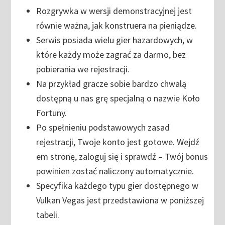
Rozgrywka w wersji demonstracyjnej jest
równie ważna, jak konstruera na pieniądze.
Serwis posiada wielu gier hazardowych, w
które każdy może zagrać za darmo, bez
pobierania we rejestracji.
Na przykład gracze sobie bardzo chwalą
dostępną u nas grę specjalną o nazwie Koło
Fortuny.
Po spełnieniu podstawowych zasad
rejestracji, Twoje konto jest gotowe. Wejdź
em stronę, zaloguj się i sprawdź – Twój bonus
powinien zostać naliczony automatycznie.
Specyfika każdego typu gier dostępnego w
Vulkan Vegas jest przedstawiona w poniższej
tabeli.