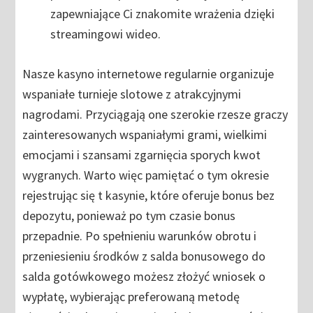
zapewniające Ci znakomite wrażenia dzięki
streamingowi wideo.
Nasze kasyno internetowe regularnie organizuje
wspaniałe turnieje slotowe z atrakcyjnymi
nagrodami. Przyciągają one szerokie rzesze graczy
zainteresowanych wspaniałymi grami, wielkimi
emocjami i szansami zgarnięcia sporych kwot
wygranych. Warto więc pamiętać o tym okresie
rejestrując się t kasynie, które oferuje bonus bez
depozytu, ponieważ po tym czasie bonus
przepadnie. Po spełnieniu warunków obrotu i
przeniesieniu środków z salda bonusowego do
salda gotówkowego możesz złożyć wniosek o
wypłatę, wybierając preferowaną metodę