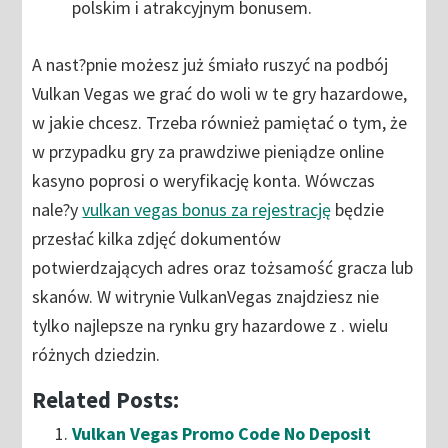
polskim i atrakcyjnym bonusem.
A nast?pnie możesz już śmiało ruszyć na podbój
Vulkan Vegas we grać do woli w te gry hazardowe,
w jakie chcesz. Trzeba również pamiętać o tym, że
w przypadku gry za prawdziwe pieniądze online
kasyno poprosi o weryfikację konta. Wówczas
nale?y
vulkan vegas bonus za rejestrację
będzie
przesłać kilka zdjęć dokumentów
potwierdzających adres oraz tożsamość gracza lub
skanów. W witrynie VulkanVegas znajdziesz nie
tylko najlepsze na rynku gry hazardowe z . wielu
różnych dziedzin.
Related Posts:
Vulkan Vegas Promo Code No Deposit