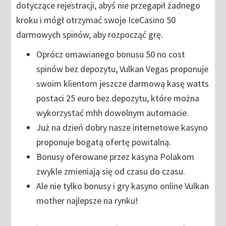
dotyczące rejestracji, abyś nie przegapił żadnego
kroku i mógł otrzymać swoje IceCasino 50
darmowych spinów, aby rozpocząć grę.
Oprócz omawianego bonusu 50 no cost
spinów bez depozytu, Vulkan Vegas proponuje
swoim klientom jeszcze darmową kasę watts
postaci 25 euro bez depozytu, które można
wykorzystać mhh dowolnym automacie.
Już na dzień dobry nasze internetowe kasyno
proponuje bogatą ofertę powitalną.
Bonusy oferowane przez kasyna Polakom
zwykle zmieniają się od czasu do czasu.
Ale nie tylko bonusy i gry kasyno online Vulkan
mother najlepsze na rynku!