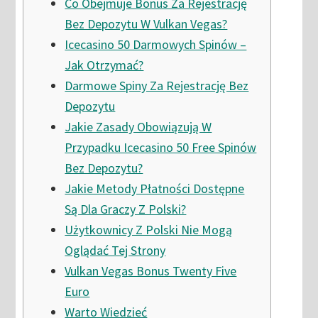
Co Obejmuje Bonus Za Rejestrację
Bez Depozytu W Vulkan Vegas?
Icecasino 50 Darmowych Spinów –
Jak Otrzymać?
Darmowe Spiny Za Rejestrację Bez
Depozytu
Jakie Zasady Obowiązują W
Przypadku Icecasino 50 Free Spinów
Bez Depozytu?
Jakie Metody Płatności Dostępne
Są Dla Graczy Z Polski?
Użytkownicy Z Polski Nie Mogą
Oglądać Tej Strony
Vulkan Vegas Bonus Twenty Five
Euro
Warto Wiedzieć