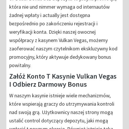
która nie und nimmer wymaga od internautów
żadnej wpłaty i actually jest dostępna
bezpośrednio po zakończeniu rejestracji i
weryfikacji konta. Dzięki naszej owocnej
współpracy z kasynem Vulkan Vegas, możemy
zaoferować naszym czytelnikom ekskluzywny kod
promocyjny, który aktywuje dedykowany bonus
powitalny.
Załóż Konto T Kasynie Vulkan Vegas
I Odbierz Darmowy Bonus
W naszym kasynie istnieje wiele mechanizmów,
które wspierają graczy do utrzymywania kontroli
nad swoją grą. Użytkownicy naszej strony mogą
ustalić control dotyczący depozytu, jaki mogą
wpłacić t pewnym okresie. Również istnieje taka