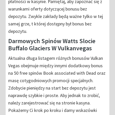
płatności w kasynie. Pamiętaj, aby zapoznać się z
warunkami oferty dotyczącej bonusu bez
depozytu. Zwykle zakłady będą ważne tylko w tej
samej grze, t której dostępny był bonus bez
depozytu.
Darmowych Spinów Watts Slocie
Buffalo Glaciers W Vulkanvegas
Aktualna długa listagem różnych bonusów Vulkan
Vegas obejmuje między innymi dodatkowy bonus
na 50 free spinów Book associated with Dead oraz
masę cotygodniowych promocji specjalnych.
Zdobycie pieniędzy na start bez depozytu jest
naprawdę szybkie i proste. Aby jednak to zrobić,
należy zarejestrować się na stronie kasyna.
Pokażemy Ci krok po kroku i damy wskazówki