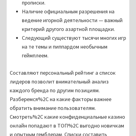
прописки.
Наличие официальным разрешения на
ведение игорной деятельности — важный
критерий другого азартной площадки.
Следующий существуют тысячи многих игр
на те темы и пиппардом необычным
геймплеем.
Составляют персональный рейтинг а список
лидеров позволит внимательный анализ
каждого бренда по другим позициям.
Разберемся%2C на какие факторы важнее
обратить внимание пользователям.
Смотреть%2C какие конфиденциальные казино
онлайн попадают в ТОП%2C выгодно новичкам
и опытным гемблерам. Списки составить