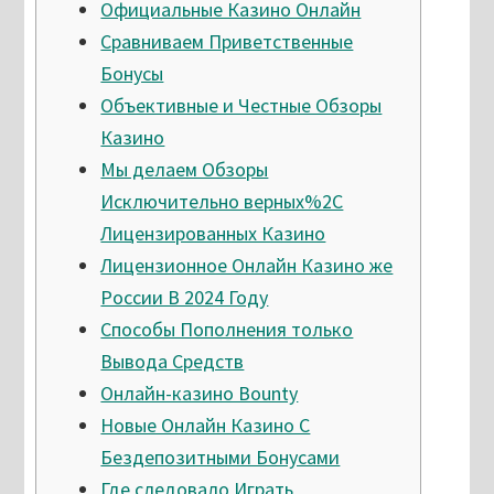
Официальные Казино Онлайн
Сравниваем Приветственные
Бонусы
Объективные и Честные Обзоры
Казино
Мы делаем Обзоры
Исключительно верных%2C
Лицензированных Казино
Лицензионное Онлайн Казино же
России В 2024 Году
Способы Пополнения только
Вывода Средств
Онлайн-казино Bounty
Новые Онлайн Казино С
Бездепозитными Бонусами
Где следовало Играть