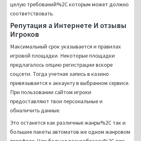
целую требований%2C которым может должно
соответствовать.
Репутация а Интернете И отзывы
Игроков
Максимальный срок указывается и правилах
игровой площадки. Некоторые площадки
предлагалось опцию регистрации вскоре
соцсети. Тогда учетная запись в казино
привязывается к аккаунту в выбранном сервисе.
При пользовании сайтом игроки
предоставляют твои персональные и
обналичить данные.
Это останется как различные жанры%2C так и
большие пакеты автоматов же одном жанровом
портфеле. Чем больше разнообразен%2C тем