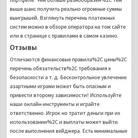
выше шанс получить реально огромные суммы
выигрышей. Взглянуть перечень платежных
систем можно в обзоре оператора на том сайте
или в странице с правилами в самом казино.
Отзывы
Отличаются финансовые правила%2C цены%2C
перечень обязательств%2C требования к
безопасности а т. д. Бесконтрольное увлечение
азартными играми может быть опасным и
привести второму зависимости! Используйте
наши онлайн-инструменты и играйте
ответственно. Игрок но тратит деньги при их
использовании%2C и выплаты может выйти
после выполнения вейджера. Есть минимальные