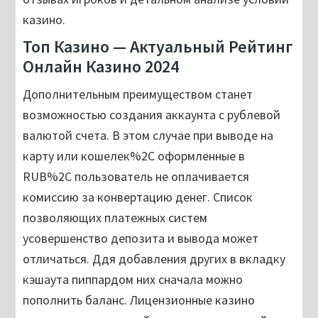
казино.
Топ Казино — Актуальный Рейтинг
Онлайн Казино 2024
Дополнительным преимуществом станет
возможностью создания аккаунта с рублевой
валютой счета. В этом случае при выводе на
карту или кошелек%2C оформленные в
RUB%2C пользователь не оплачивается
комиссию за конвертацию денег. Список
позволяющих платежных систем
усовершенство депозита и вывода может
отличаться. Ддя добавления других в вкладку
кэшаута пиппардом них сначала можно
пополнить баланс. Лицензионные казино