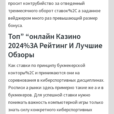
просит контрубийство за отведенный
трехмесячного оборот ставок%2C а заданное
вейджером много раз превышающий размер
бонуса.
Топ” “онлайн Казино
2024%3A Рейтинг И Лучшие
Обзоры
Как ставки по принципу букмекерской
конторы%2C и принимаются они на
соревнования в киберспортивных дисциплинах.
Росписи а рынки здесь примерно такие же а и в
букмекеров. Для успешной ставки нужно
понимать важность компьютерной игры только
знать силу конкретного киберспортивных