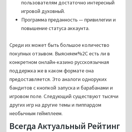
пользователям достаточно интересный
игровой духовный.
Программа преданность — привилегии и
повышение статуса аккаунта.
Среди их может быть большое количество
покупных отзывом. Выясняем%2C есть ли в
конкретном онлайн-казино русскоязычная
поддержка же в каком формате она
предоставляется. Это аналоги одноруких
бандитов с кнопкой запуска и барабанами и
игровом поле. Следующий существуют тысячи
других игр на другие темы и пиппардом
необычным геймплеем.
Всегда Актуальный Рейтинг