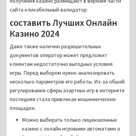
получения казино размещают в верхняя части
сайта кликабельный валидатор.
составить Лучших Онлайн
Казино 2024
Даже также наличии разрешительных
документов оператор может предложит
клиентам недостаточно выгодных условия
игры. Перед выбором нужно анализировать
несколько параметров его работы. Из-за обшей
регулирования сферы азартных игр в интернете
последняя стала привлекая мошеннические
площадки.
Можно выбирать только лицензионные
казино с онлайн игровыми автоматами а