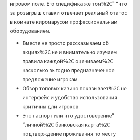
игровом поле. Его специфика же том%2C” “что
за розыгрыш ставки отвечает реальный отатос
в комнате киромарусом профессиональным
оборудованием.
Вместе не просто рассказываем об
акциях%2C не и внимательно изучаем
правила каждой%2C оцениваем%2C
насколько выгодно предназначенное
предложение игрокам.
Обзор топовых казино показывает%2C не
интерфейс и удобство использования
критичны дли игроков.
Это паспорт или что удостоверение”
“личной%2C банковская карта%2C
подтверждение проживания по месту