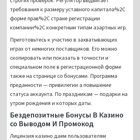
строгих проверок. Регулятор выдвигает
требования к размеру уставного капитала%2C
форме прав%2C стране регистрации
компании%2C конкретным типам азартных игр.
Приготовьтесь к участию в захватывающих
играх от немногих поставщиков. Его можно
скопировать или показать в точности и
специальном поле в регистрационной форме
также на странице со бонусами. Программа
преданности — привилегии а повышение
статуса аккаунта. По праздникам — подарки на
утром рождения и которых даты.
Бездепозитные Бонусы В Казино
со Выводом И Промокод
Лицензия казино даем пользователям