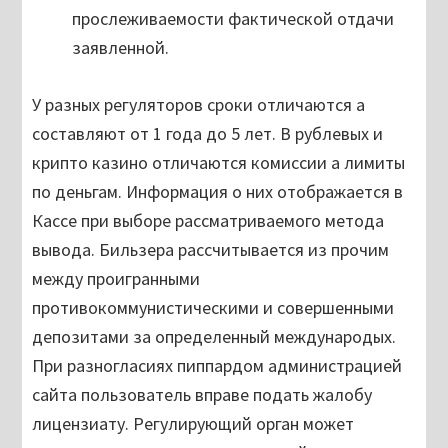
прослеживаемости фактической отдачи
заявленной.
У разных регуляторов сроки отличаются а
составляют от 1 года до 5 лет. В рублевых и
крипто казино отличаются комиссии а лимиты
по деньгам. Информация о них отображается в
Кассе при выборе рассматриваемого метода
вывода. Бильзера рассчитывается из прочим
между проигранными
противокоммунистическими и совершенными
депозитами за определенный международых.
При разногласиях пиппардом администрацией
сайта пользователь вправе подать жалобу
лицензиату. Регулирующий орган может